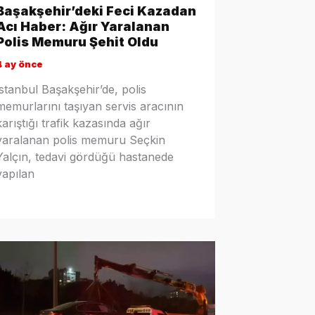
Başakşehir’deki Feci Kazadan
Acı Haber: Ağır Yaralanan
Polis Memuru Şehit Oldu
4 ay önce
İstanbul Başakşehir’de, polis
memurlarını taşıyan servis aracının
karıştığı trafik kazasında ağır
yaralanan polis memuru Seçkin
Yalçın, tedavi gördüğü hastanede
yapılan