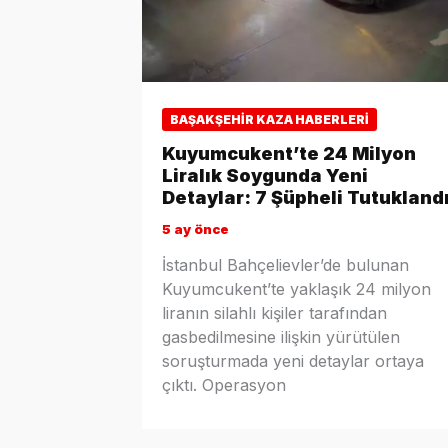
BAŞAKŞEHIR KAZA HABERLERI
Kuyumcukent’te 24 Milyon
Liralık Soygunda Yeni
Detaylar: 7 Şüpheli Tutukland
5 ay önce
İstanbul Bahçelievler’de bulunan
Kuyumcukent’te yaklaşık 24 milyon
liranın silahlı kişiler tarafından
gasbedilmesine ilişkin yürütülen
soruşturmada yeni detaylar ortaya
çıktı. Operasyon