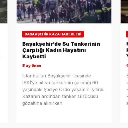
BAŞAKŞEHIR KAZA HABERLERI
Başakşehir’de Su Tankerinin
Çarptığı Kadın Hayatını
ı
Kaybetti
5 ay önce
İstanbul’un Başakşehir ilçesinde
İSKİ’ye ait su tankerinin çarptığı 60
yaşındaki Şadiye Ordo yaşamını yitirdi.
Kazanın ardından tanker sürücüsü
gözaltına alınırken