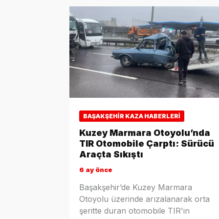
BAŞAKŞEHIR KAZA HABERLERI
Kuzey Marmara Otoyolu’nda
TIR Otomobile Çarptı: Sürücü
Araçta Sıkıştı
6 ay önce
Başakşehir’de Kuzey Marmara
Otoyolu üzerinde arızalanarak orta
şeritte duran otomobile TIR’ın