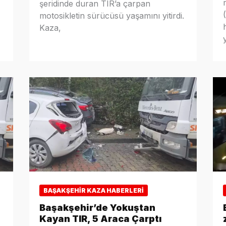
şeridinde duran TIR’a çarpan
motosikletin sürücüsü yaşamını yitirdi.
Kaza,
BAŞAKŞEHIR KAZA HABERLERI
Başakşehir’de Yokuştan
Kayan TIR, 5 Araca Çarptı