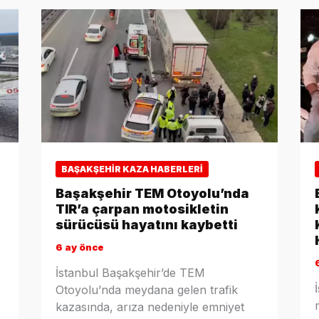
BAŞAKŞEHIR KAZA HABERLERI
Başakşehir TEM Otoyolu’nda
TIR’a çarpan motosikletin
sürücüsü hayatını kaybetti
6 ay önce
İstanbul Başakşehir’de TEM
Otoyolu’nda meydana gelen trafik
kazasında, arıza nedeniyle emniyet