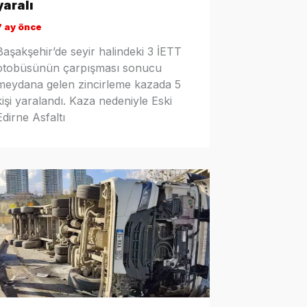
yaralı
7 ay önce
Başakşehir’de seyir halindeki 3 İETT
otobüsünün çarpışması sonucu
meydana gelen zincirleme kazada 5
kişi yaralandı. Kaza nedeniyle Eski
Edirne Asfaltı