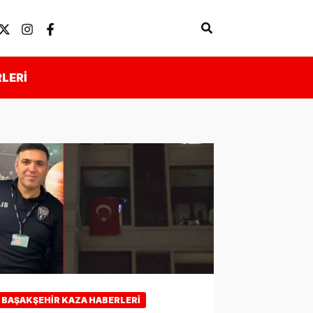
Arama
Künye
Önemli Linkler
LERI
BAŞAKŞEHIR KAZA HABERLERI