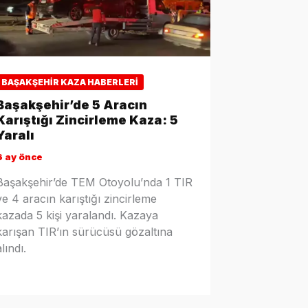
BAŞAKŞEHIR KAZA HABERLERI
Başakşehir’de 5 Aracın
Karıştığı Zincirleme Kaza: 5
Yaralı
6 ay önce
Başakşehir’de TEM Otoyolu’nda 1 TIR
ve 4 aracın karıştığı zincirleme
kazada 5 kişi yaralandı. Kazaya
karışan TIR’ın sürücüsü gözaltına
alındı.