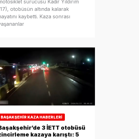
motosiklet sürücüsü Kadir Yıldırım
(17), otobüsün altında kalarak
hayatını kaybetti. Kaza sonrası
yaşananlar
BAŞAKŞEHIR KAZA HABERLERI
Başakşehir’de 3 İETT otobüsü
zincirleme kazaya karıştı: 5