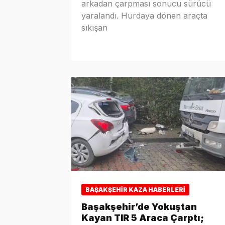
arkadan çarpması sonucu sürücü
yaralandı. Hurdaya dönen araçta
sıkışan
BAŞAKŞEHIR KAZA HABERLERI
Başakşehir’de Yokuştan
Kayan TIR 5 Araca Çarptı;