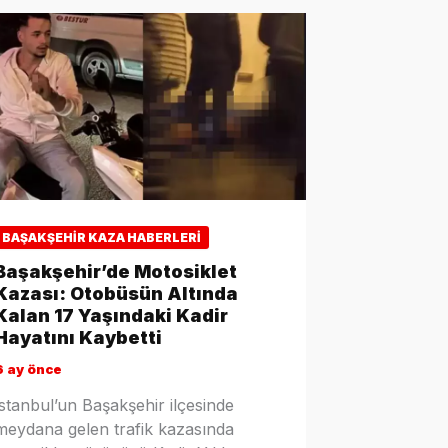
BAŞAKŞEHIR KAZA HABERLERI
Başakşehir’de Motosiklet
Kazası: Otobüsün Altında
Kalan 17 Yaşındaki Kadir
Hayatını Kaybetti
6 ay önce
İstanbul’un Başakşehir ilçesinde
meydana gelen trafik kazasında