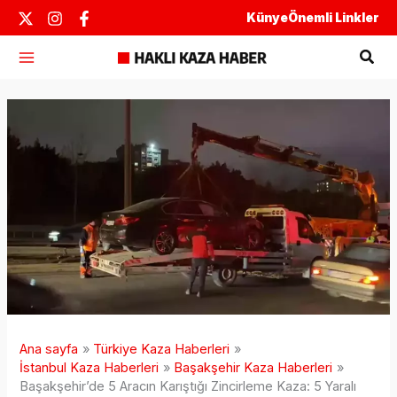
İçeriğe
Künye
Önemli Linkler
atla
Ara
Ana sayfa
Türkiye Kaza Haberleri
İstanbul Kaza Haberleri
Başakşehir Kaza Haberleri
Başakşehir’de 5 Aracın Karıştığı Zincirleme Kaza: 5 Yaralı