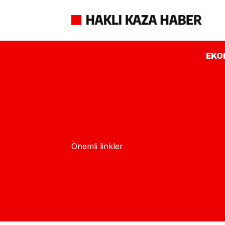
İçeriğe
atla
EKO
Önemli linkler