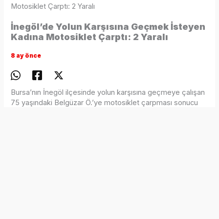
Motosiklet Çarptı: 2 Yaralı
İnegöl’de Yolun Karşısına Geçmek İsteyen
Kadına Motosiklet Çarptı: 2 Yaralı
8 ay önce
Bursa’nın İnegöl ilçesinde yolun karşısına geçmeye çalışan
75 yaşındaki Belgüzar Ö.’ye motosiklet çarpması sonucu
sürücü ile yaya kadın yaralandı. Kaza, saat 18.00 sıralarında
Ahmet Türkel Çevre Yolu üzerinde meydana geldi.
Murat Y. (48) yönetimindeki 16 BGS 083 plakalı motosiklet,
karşıya geçmek isteyen Belgüzar Ö.’ye çarptı. Çarpmanın
etkisiyle Belgüzar Ö. yola savrulurken, devrilen
motosikletten düşen sürücü de yaralandı.
Olay yerine polis ve sağlık ekipleri sevk edildi. İlk
müdahaleleri yapılan yaralılar, İnegöl Devlet Hastanesi’ne
kaldırılarak tedavi altına alındı.