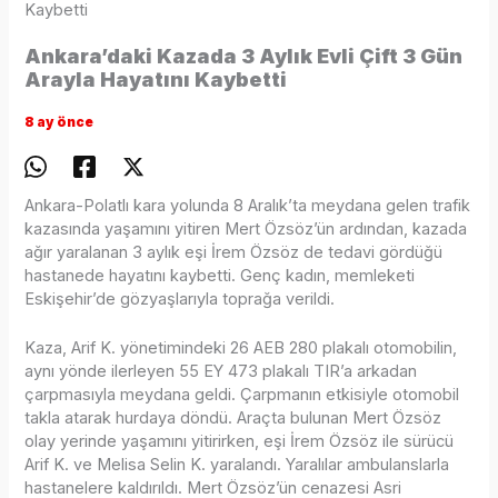
Kaybetti
Ankara’daki Kazada 3 Aylık Evli Çift 3 Gün
Arayla Hayatını Kaybetti
8 ay önce
Ankara-Polatlı kara yolunda 8 Aralık’ta meydana gelen trafik
kazasında yaşamını yitiren Mert Özsöz’ün ardından, kazada
ağır yaralanan 3 aylık eşi İrem Özsöz de tedavi gördüğü
hastanede hayatını kaybetti. Genç kadın, memleketi
Eskişehir’de gözyaşlarıyla toprağa verildi.
Kaza, Arif K. yönetimindeki 26 AEB 280 plakalı otomobilin,
aynı yönde ilerleyen 55 EY 473 plakalı TIR’a arkadan
çarpmasıyla meydana geldi. Çarpmanın etkisiyle otomobil
takla atarak hurdaya döndü. Araçta bulunan Mert Özsöz
olay yerinde yaşamını yitirirken, eşi İrem Özsöz ile sürücü
Arif K. ve Melisa Selin K. yaralandı. Yaralılar ambulanslarla
hastanelere kaldırıldı. Mert Özsöz’ün cenazesi Asri