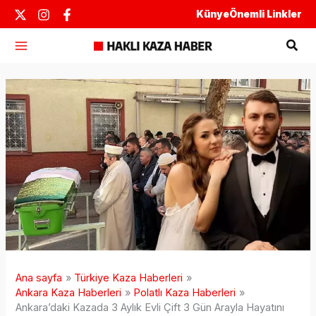
İçeriğe
Künye
Önemli Linkler
atla
Ara
Ana sayfa
Türkiye Kaza Haberleri
Ankara Kaza Haberleri
Polatlı Kaza Haberleri
Ankara’daki Kazada 3 Aylık Evli Çift 3 Gün Arayla Hayatını