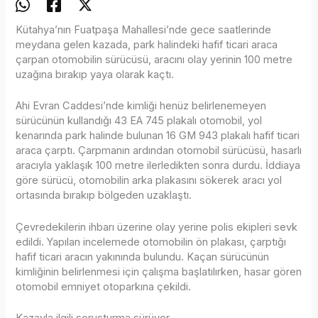
Kütahya’nın Fuatpaşa Mahallesi’nde gece saatlerinde
meydana gelen kazada, park halindeki hafif ticari araca
çarpan otomobilin sürücüsü, aracını olay yerinin 100 metre
uzağına bırakıp yaya olarak kaçtı.
Ahi Evran Caddesi’nde kimliği henüz belirlenemeyen
sürücünün kullandığı 43 EA 745 plakalı otomobil, yol
kenarında park halinde bulunan 16 GM 943 plakalı hafif ticari
araca çarptı. Çarpmanın ardından otomobil sürücüsü, hasarlı
aracıyla yaklaşık 100 metre ilerledikten sonra durdu. İddiaya
göre sürücü, otomobilin arka plakasını sökerek aracı yol
ortasında bırakıp bölgeden uzaklaştı.
Çevredekilerin ihbarı üzerine olay yerine polis ekipleri sevk
edildi. Yapılan incelemede otomobilin ön plakası, çarptığı
hafif ticari aracın yakınında bulundu. Kaçan sürücünün
kimliğinin belirlenmesi için çalışma başlatılırken, hasar gören
otomobil emniyet otoparkına çekildi.
Kazayla ilgili soruşturma sürüyor.