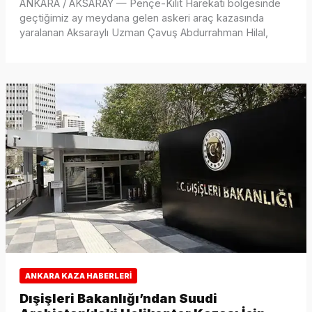
ANKARA / AKSARAY — Pençe-Kilit Harekatı bölgesinde
geçtiğimiz ay meydana gelen askeri araç kazasında
yaralanan Aksaraylı Uzman Çavuş Abdurrahman Hilal,
ANKARA KAZA HABERLERI
Dışişleri Bakanlığı’ndan Suudi