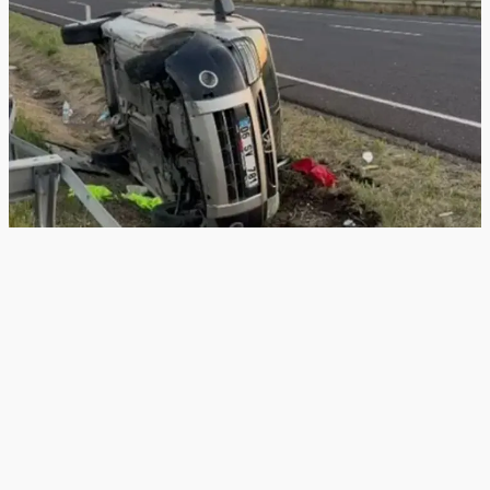
POLATLI KAZA HABERLERI
Ankara Polatlı’da Feci Kaza: Otomobil
Takla Attı, 1’i Ağır 2 Yaralı
2 ay önce
Ankara’nın Polatlı ilçesinde, sürücüsünün direksiyon
hakimiyetini kaybettiği otomobilin refüje çarpıp takla
atması sonucu meydana gelen trafik kazasında 1’i ağır 2
[…]