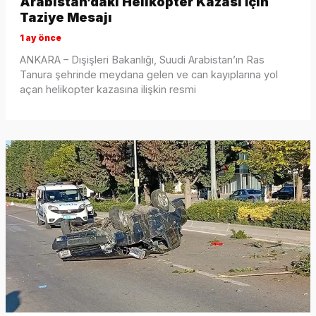
Arabistan’daki Helikopter Kazası İçin
Taziye Mesajı
1 ay önce
ANKARA – Dışişleri Bakanlığı, Suudi Arabistan’ın Ras
Tanura şehrinde meydana gelen ve can kayıplarına yol
açan helikopter kazasına ilişkin resmi