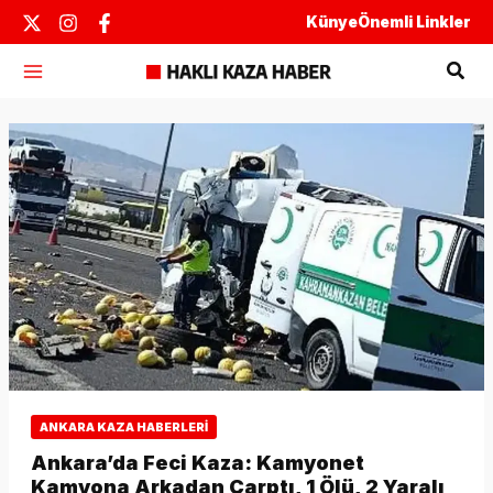
İçeriğe
Künye
Önemli Linkler
atla
Ara
ANKARA KAZA HABERLERI
Ankara’da Feci Kaza: Kamyonet
Kamyona Arkadan Çarptı, 1 Ölü, 2 Yaralı