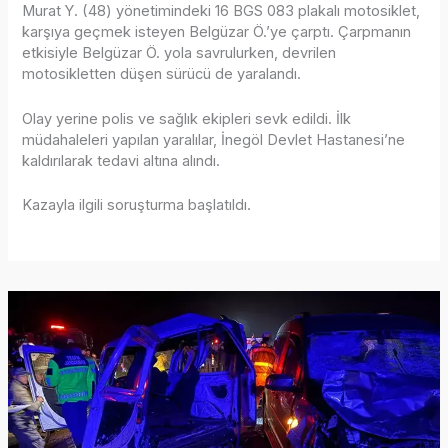
Murat Y. (48) yönetimindeki 16 BGS 083 plakalı motosiklet,
karşıya geçmek isteyen Belgüzar Ö.’ye çarptı. Çarpmanın
etkisiyle Belgüzar Ö. yola savrulurken, devrilen
motosikletten düşen sürücü de yaralandı.
Olay yerine polis ve sağlık ekipleri sevk edildi. İlk
müdahaleleri yapılan yaralılar, İnegöl Devlet Hastanesi’ne
kaldırılarak tedavi altına alındı.
Kazayla ilgili soruşturma başlatıldı.