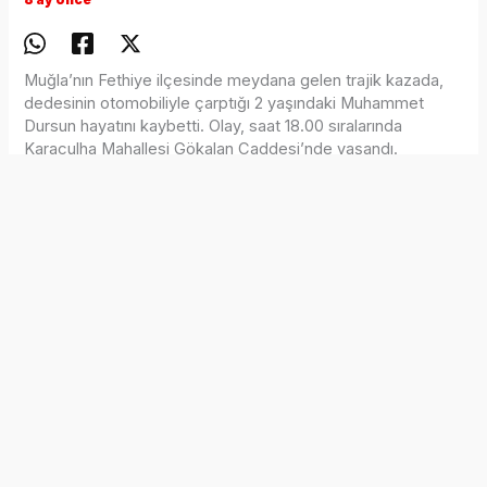
Muğla’nın Fethiye ilçesinde meydana gelen trajik kazada,
dedesinin otomobiliyle çarptığı 2 yaşındaki Muhammet
Dursun hayatını kaybetti. Olay, saat 18.00 sıralarında
Karaçulha Mahallesi Gökalan Caddesi’nde yaşandı.
Musa Çağan, 48 ANG 116 plakalı otomobiliyle evinin
bahçesinden çıkarken torunu Muhammet Dursun’u fark
etmeyerek çarptı. Ağır yaralanan küçük çocuk, yakınları
tarafından özel bir hastaneye götürüldü ancak tüm
müdahalelere rağmen kurtarılamadı.
Muhammet Dursun’un cenazesi Fethiye Devlet Hastanesi
morguna kaldırılırken, polis ekipleri kazayla ilgili soruşturma
başlattı.