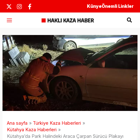
İçeriğe
Künye
Önemli Linkler
atla
Ara
Ana sayfa
Türkiye Kaza Haberleri
Kütahya Kaza Haberleri
Kütahya’da Park Halindeki Araca Çarpan Sürücü Plakayı