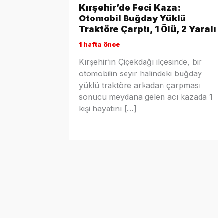
Kırşehir’de Feci Kaza:
Otomobil Buğday Yüklü
Traktöre Çarptı, 1 Ölü, 2 Yaralı
1 hafta önce
Kırşehir’in Çiçekdağı ilçesinde, bir
otomobilin seyir halindeki buğday
yüklü traktöre arkadan çarpması
sonucu meydana gelen acı kazada 1
kişi hayatını […]