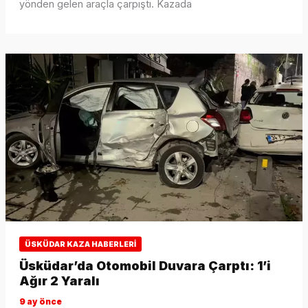
yönden gelen araçla çarpıştı. Kazada
ÜSKÜDAR KAZA HABERLERI
Üsküdar’da Otomobil Duvara Çarptı: 1’i
Ağır 2 Yaralı
9 ay önce