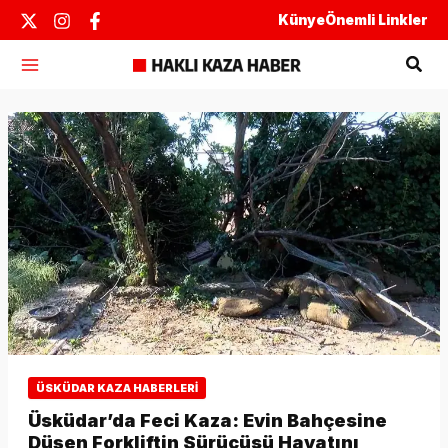
İçeriğe
Künye
Önemli Linkler
atla
Ara
ÜSKÜDAR KAZA HABERLERI
Üsküdar’da Feci Kaza: Evin Bahçesine
Düşen Forkliftin Sürücüsü Hayatını