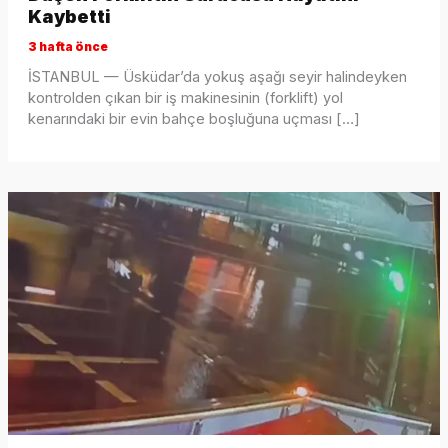
Kaybetti
3 hafta önce
İSTANBUL — Üsküdar’da yokuş aşağı seyir halindeyken
kontrolden çıkan bir iş makinesinin (forklift) yol
kenarındaki bir evin bahçe boşluğuna uçması […]