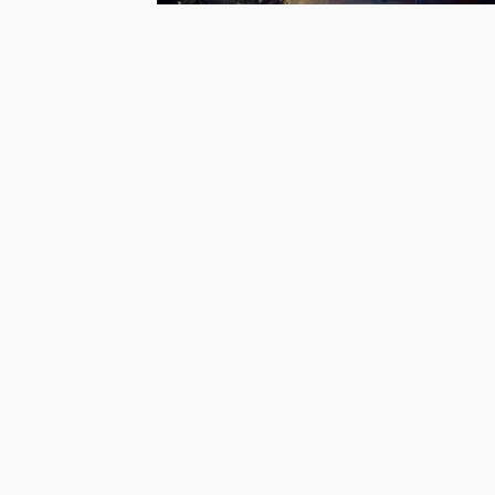
BURDUR KAZA HABERLERI
Burdur’da Traktör ile TOGG
Çarpıştı: 3’ü Çocuk 6 Yaralı
12 ay önce
Burdur merkez Büğdüz köyü
yolunda, tali yoldan çıkan traktör ile
TOGG marka otomobilin çarpışması
sonucu 3’ü çocuk 6 kişi yaralandı.