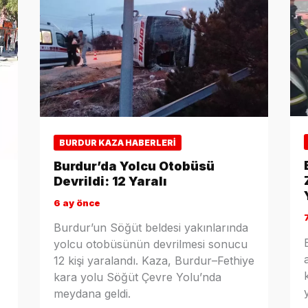
BURDUR KAZA HABERLERI
Burdur’da Yolcu Otobüsü
Devrildi: 12 Yaralı
6 ay önce
Burdur’un Söğüt beldesi yakınlarında
yolcu otobüsünün devrilmesi sonucu
12 kişi yaralandı. Kaza, Burdur–Fethiye
kara yolu Söğüt Çevre Yolu’nda
meydana geldi.