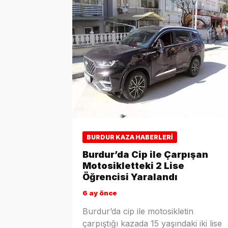
BURDUR KAZA HABERLERI
Burdur’da Cip ile Çarpışan
Motosikletteki 2 Lise
Öğrencisi Yaralandı
6 ay önce
Burdur’da cip ile motosikletin
çarpıştığı kazada 15 yaşındaki iki lise