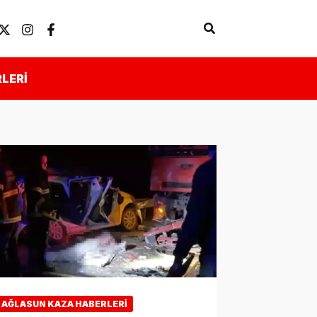
Arama
Künye
Önemli Linkler
LERI
AĞLASUN KAZA HABERLERI