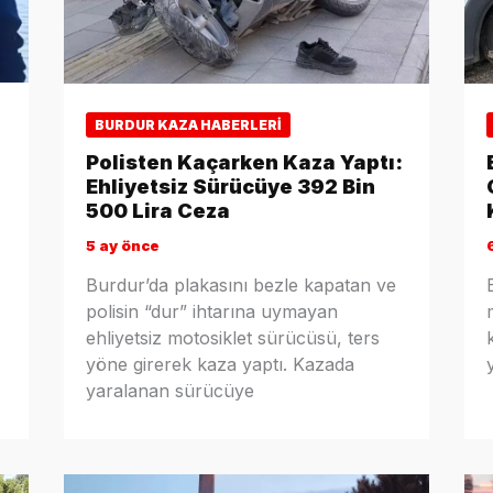
BURDUR KAZA HABERLERI
Polisten Kaçarken Kaza Yaptı:
Ehliyetsiz Sürücüye 392 Bin
500 Lira Ceza
5 ay önce
Burdur’da plakasını bezle kapatan ve
polisin “dur” ihtarına uymayan
ehliyetsiz motosiklet sürücüsü, ters
yöne girerek kaza yaptı. Kazada
yaralanan sürücüye