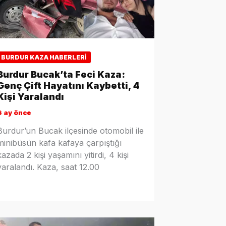
BURDUR KAZA HABERLERI
Burdur Bucak’ta Feci Kaza:
Genç Çift Hayatını Kaybetti, 4
Kişi Yaralandı
6 ay önce
Burdur’un Bucak ilçesinde otomobil ile
minibüsün kafa kafaya çarpıştığı
kazada 2 kişi yaşamını yitirdi, 4 kişi
yaralandı. Kaza, saat 12.00