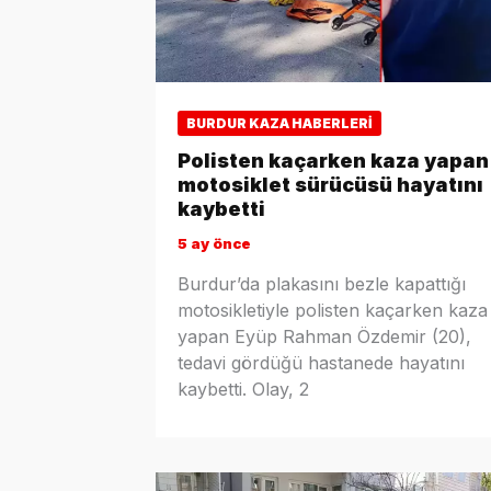
BURDUR KAZA HABERLERI
Polisten kaçarken kaza yapan
motosiklet sürücüsü hayatını
kaybetti
5 ay önce
Burdur’da plakasını bezle kapattığı
motosikletiyle polisten kaçarken kaza
yapan Eyüp Rahman Özdemir (20),
tedavi gördüğü hastanede hayatını
kaybetti. Olay, 2