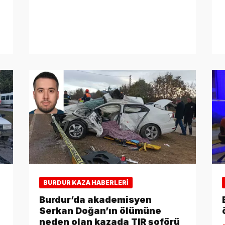
BURDUR KAZA HABERLERI
Burdur’da akademisyen
Serkan Doğan’ın ölümüne
neden olan kazada TIR şoförü