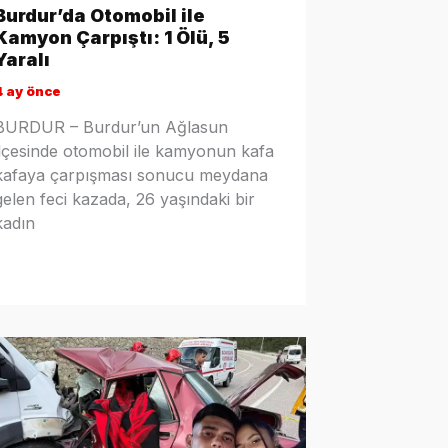
Burdur’da Otomobil ile
Kamyon Çarpıştı: 1 Ölü, 5
Yaralı
4 ay önce
BURDUR – Burdur’un Ağlasun
ilçesinde otomobil ile kamyonun kafa
kafaya çarpışması sonucu meydana
gelen feci kazada, 26 yaşındaki bir
kadın