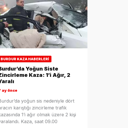
BURDUR KAZA HABERLERI
Burdur’da Yoğun Siste
Zincirleme Kaza: 1’i Ağır, 2
Yaralı
7 ay önce
Burdur’da yoğun sis nedeniyle dört
aracın karıştığı zincirleme trafik
kazasında 1’i ağır olmak üzere 2 kişi
yaralandı. Kaza, saat 09.00