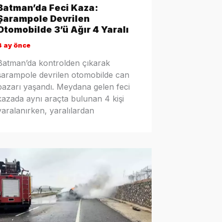
Batman’da Feci Kaza:
Şarampole Devrilen
Otomobilde 3’ü Ağır 4 Yaralı
3 ay önce
Batman’da kontrolden çıkarak
şarampole devrilen otomobilde can
pazarı yaşandı. Meydana gelen feci
kazada aynı araçta bulunan 4 kişi
yaralanırken, yaralılardan