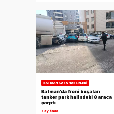
BATMAN KAZA HABERLERI
Batman’da freni boşalan
tanker park halindeki 8 araca
çarptı
7 ay önce