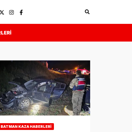
Arama
Künye
Önemli Linkler
LERI
BATMAN KAZA HABERLERI