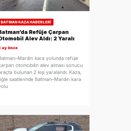
BATMAN KAZA HABERLERI
Batman’da Refüje Çarpan
Otomobil Alev Aldı: 2 Yaralı
5 ay önce
Batman–Mardin kara yolunda refüje
çarpan otomobilin alev alması sonucu
araçta bulunan 2 kişi yaralandı. Kaza,
öğle saatlerinde Batman–Mardin kara
yolu