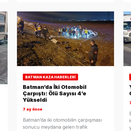
BATMAN KAZA HABERLERI
Batman’da İki Otomobil
Çarpıştı: Ölü Sayısı 4’e
Yükseldi
7 ay önce
Batman’da iki otomobilin çarpışması
sonucu meydana gelen trafik