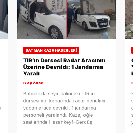
BATMAN KAZA HABERLERI
TIR’ın Dorsesi Radar Aracının
Üzerine Devrildi: 1 Jandarma
Yaralı
6 ay önce
Batman’da seyir halindeki TIR’ın
dorsesi yol kenarında radar denetimi
yapan araca devrildi, 1 jandarma
a
personeli yaralandı. Kaza, öğle
saatlerinde Hasankeyf–Gercüş