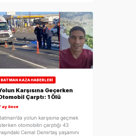
BATMAN KAZA HABERLERI
Yolun Karşısına Geçerken
Otomobil Çarptı: 1 Ölü
7 ay önce
Batman’da yolun karşısına geçmek
isterken otomobilin çarptığı 43
yaşındaki Cemal Demirtaş yaşamını