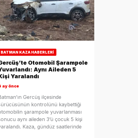
BATMAN KAZA HABERLERI
Gercüş’te Otomobil Şarampole
Yuvarlandı: Aynı Aileden 5
Kişi Yaralandı
6 ay önce
Batman’ın Gercüş ilçesinde
sürücüsünün kontrolünü kaybettiği
otomobilin şarampole yuvarlanması
sonucu aynı aileden 3’ü çocuk 5 kişi
yaralandı. Kaza, gündüz saatlerinde