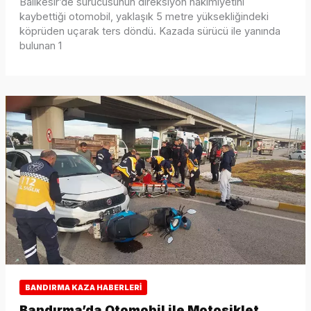
Balıkesir’de sürücüsünün direksiyon hâkimiyetini
kaybettiği otomobil, yaklaşık 5 metre yüksekliğindeki
köprüden uçarak ters döndü. Kazada sürücü ile yanında
bulunan 1
BANDIRMA KAZA HABERLERI
Bandırma’da Otomobil ile Motosiklet