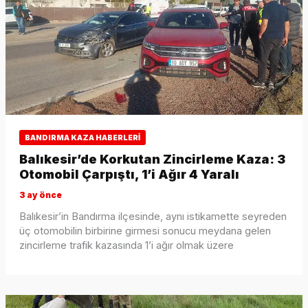
BANDIRMA KAZA HABERLERI
Balıkesir’de Korkutan Zincirleme Kaza: 3
Otomobil Çarpıştı, 1’i Ağır 4 Yaralı
3 ay önce
Balıkesir’in Bandırma ilçesinde, aynı istikamette seyreden
üç otomobilin birbirine girmesi sonucu meydana gelen
zincirleme trafik kazasında 1’i ağır olmak üzere