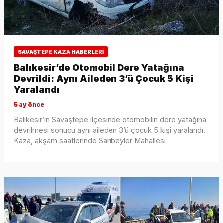
SAVAŞTEPE KAZA HABERLERI
Balıkesir’de Otomobil Dere Yatağına
Devrildi: Aynı Aileden 3’ü Çocuk 5 Kişi
Yaralandı
5 ay önce
Balıkesir’in Savaştepe ilçesinde otomobilin dere yatağına
devrilmesi sonucu aynı aileden 3’ü çocuk 5 kişi yaralandı.
Kaza, akşam saatlerinde Sarıbeyler Mahallesi