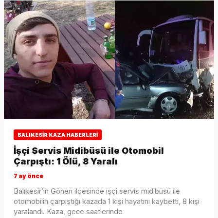
BALIKESIR KAZA HABERLERI
İşçi Servis Midibüsü ile Otomobil
Çarpıştı: 1 Ölü, 8 Yaralı
7 ay önce
Balıkesir’in Gönen ilçesinde işçi servis midibüsü ile
otomobilin çarpıştığı kazada 1 kişi hayatını kaybetti, 8 kişi
yaralandı. Kaza, gece saatlerinde