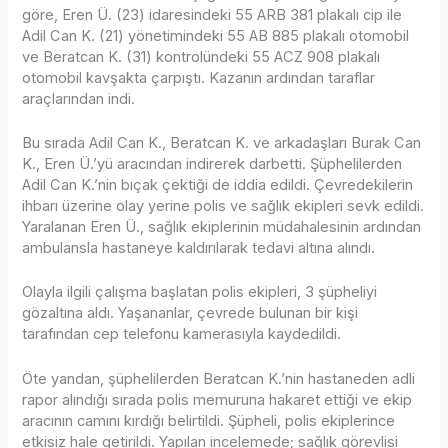
göre, Eren Ü. (23) idaresindeki 55 ARB 381 plakalı cip ile
Adil Can K. (21) yönetimindeki 55 AB 885 plakalı otomobil
ve Beratcan K. (31) kontrolündeki 55 ACZ 908 plakalı
otomobil kavşakta çarpıştı. Kazanın ardından taraflar
araçlarından indi.
Bu sırada Adil Can K., Beratcan K. ve arkadaşları Burak Can
K., Eren Ü.’yü aracından indirerek darbetti. Şüphelilerden
Adil Can K.’nin bıçak çektiği de iddia edildi. Çevredekilerin
ihbarı üzerine olay yerine polis ve sağlık ekipleri sevk edildi.
Yaralanan Eren Ü., sağlık ekiplerinin müdahalesinin ardından
ambulansla hastaneye kaldırılarak tedavi altına alındı.
Olayla ilgili çalışma başlatan polis ekipleri, 3 şüpheliyi
gözaltına aldı. Yaşananlar, çevrede bulunan bir kişi
tarafından cep telefonu kamerasıyla kaydedildi.
Öte yandan, şüphelilerden Beratcan K.’nin hastaneden adli
rapor alındığı sırada polis memuruna hakaret ettiği ve ekip
aracının camını kırdığı belirtildi. Şüpheli, polis ekiplerince
etkisiz hale getirildi. Yapılan incelemede; sağlık görevlisi