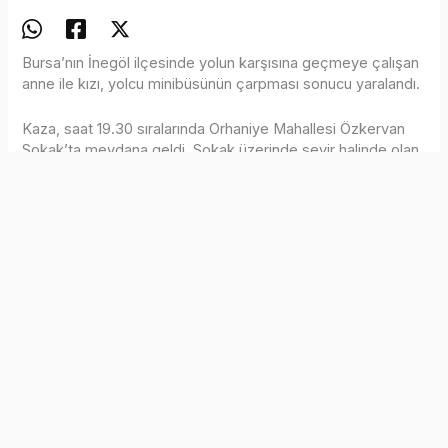
Bursa’nın İnegöl ilçesinde yolun karşısına geçmeye çalışan
anne ile kızı, yolcu minibüsünün çarpması sonucu yaralandı.
Kaza, saat 19.30 sıralarında Orhaniye Mahallesi Özkervan
Sokak’ta meydana geldi. Sokak üzerinde seyir halinde olan
Nizamettin T. (40) idaresindeki 16 M 06144 plakalı yolcu
minibüsü, yolun karşısına geçmeye çalışan Şeyma A. (40)
ile kızı Asel A.’ya (16) çarptı. Çarpmanın etkisiyle yere
savrulan anne ve kızı yaralandı.
İhbar üzerine olay yerine sağlık ve polis ekipleri sevk edildi.
Yaralılar, sağlık ekiplerinin olay yerindeki ilk müdahalesinin
ardından ambulansla İnegöl Devlet Hastanesi’ne kaldırıldı.
Tedavi altına alınan anne ve kızının hayati tehlikelerinin
bulunmadığı öğrenildi.
Polis ekipleri kazayla ilgili soruşturma başlattı.