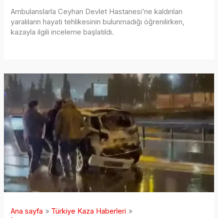
Ambulanslarla Ceyhan Devlet Hastanesi’ne kaldırılan
yaralıların hayati tehlikesinin bulunmadığı öğrenilirken,
kazayla ilgili inceleme başlatıldı.
Ana sayfa
Türkiye Kaza Haberleri