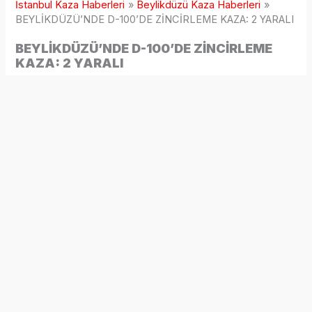
İstanbul Kaza Haberleri
Beylikdüzü Kaza Haberleri
BEYLİKDÜZÜ’NDE D-100’DE ZİNCİRLEME KAZA: 2 YARALI
BEYLİKDÜZÜ’NDE D-100’DE ZİNCİRLEME
KAZA: 2 YARALI
7 ay önce
Beylikdüzü’nde D-100 Karayolu üzerinde meydana gelen
trafik kazasında iki kişi yaralandı. Kaygan zemin nedeniyle
kontrolden çıkan bir otomobilin başka bir araca çarpması
sonucu yaşanan kazanın ardından, aynı noktada ikinci bir
kaza daha meydana geldi.
Kaza, saat 02.00 sıralarında D-100 Karayolu’nun
Büyükçekmece istikametinde yaşandı. Seyir halinde olan
34 ER 3475 plakalı otomobil, kaygan yol nedeniyle
sürücüsünün kontrolünden çıkarak savruldu ve 34 KSR 382
plakalı otomobile arkadan çarptı. Çarpmanın etkisiyle
araçlarda hasar oluşurken, kazada yaralanan iki kişi olay