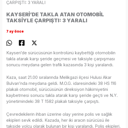
ÇARPIŞTI: 3 YARALI
KAYSERİ’DE TAKLA ATAN OTOMOBİL
TAKSİYLE ÇARPIŞTI: 3 YARALI
7 ay önce
Kayseri’de sürücüsünün kontrolünü kaybettiği otomobilin
takla atarak karşı şeride geçmesi ve taksiyle çarpışması
sonucu meydana gelen trafik kazasında 3 kişi yaralandı.
Kaza, saat 21.00 sıralarında Melikgazi ilçesi Hulusi Akar
Bulvarı’nda meydana geldi. M.O.G. idaresindeki 38 HS 116
plakalı otomobil, sürücüsünün direksiyon hâkimiyetini
kaybetmesi sonucu takla atarak karşı şeride geçti ve N.Y.
yönetimindeki 38 T 1582 plakalı taksiyle çarpıştı.
Çevredekilerin ihbarı üzerine olay yerine polis ve sağlık
ekipleri sevk edildi. Kazada, her iki aracın sürücüsü ile
takside yolcu olarak bulunan bir kişi yaralandı. Polis ekipleri,