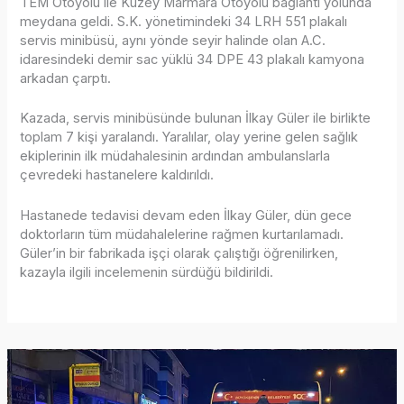
TEM Otoyolu ile Kuzey Marmara Otoyolu bağlantı yolunda
meydana geldi. S.K. yönetimindeki 34 LRH 551 plakalı
servis minibüsü, aynı yönde seyir halinde olan A.C.
idaresindeki demir sac yüklü 34 DPE 43 plakalı kamyona
arkadan çarptı.
Kazada, servis minibüsünde bulunan İlkay Güler ile birlikte
toplam 7 kişi yaralandı. Yaralılar, olay yerine gelen sağlık
ekiplerinin ilk müdahalesinin ardından ambulanslarla
çevredeki hastanelere kaldırıldı.
Hastanede tedavisi devam eden İlkay Güler, dün gece
doktorların tüm müdahalelerine rağmen kurtarılamadı.
Güler’in bir fabrikada işçi olarak çalıştığı öğrenilirken,
kazayla ilgili incelemenin sürdüğü bildirildi.