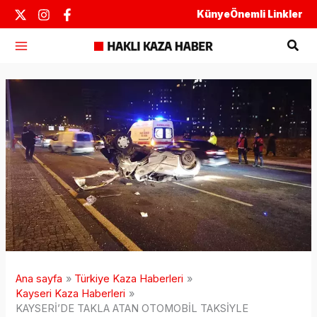
İçeriğe
Künye
Önemli Linkler
atla
Ara
Ana sayfa
Türkiye Kaza Haberleri
Kayseri Kaza Haberleri
KAYSERİ’DE TAKLA ATAN OTOMOBİL TAKSİYLE