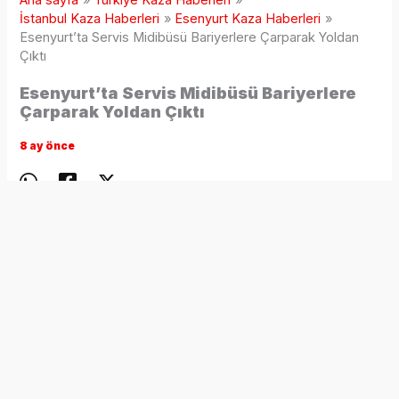
Ana sayfa
Türkiye Kaza Haberleri
İstanbul Kaza Haberleri
Esenyurt Kaza Haberleri
Esenyurt’ta Servis Midibüsü Bariyerlere Çarparak Yoldan
Çıktı
Esenyurt’ta Servis Midibüsü Bariyerlere
Çarparak Yoldan Çıktı
8 ay önce
İstanbul’un Esenyurt ilçesinde sürücüsünün direksiyon
hakimiyetini kaybettiği servis midibüsü bariyerlere çarparak
yoldan çıktı. Kazada yaralanan olmazken, bölgede kısa
süreli trafik yoğunluğu yaşandı.
Kaza, saat 05.30 sıralarında Avcılar–Haramidere Bağlantı
Yolu’nun Esenyurt mevkisinde meydana geldi. İddiaya göre,
yağışlı havanın etkisiyle D.Ç. idaresindeki 34 LUS 552
plakalı servis midibüsü kontrolden çıkarak bariyerlere
çarptı. Çarpmanın ardından yol kenarındaki otluk alana