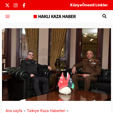
İçeriğe
Künye
Önemli Linkler
atla
Ara
Ana sayfa
Türkiye Kaza Haberleri