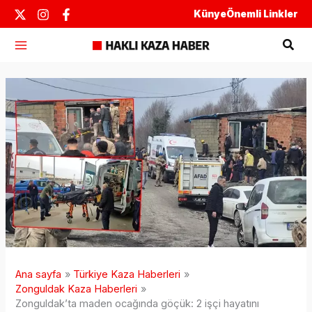
İçeriğe
Künye
Önemli Linkler
atla
Ara
Ana sayfa
Türkiye Kaza Haberleri
Zonguldak Kaza Haberleri
Zonguldak’ta maden ocağında göçük: 2 işçi hayatını