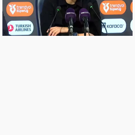
Ana sayfa
Türkiye Kaza Haberleri
İstanbul Kaza Haberleri
Nuri Şahin: Maçın Hakkı Beraberlikti
Nuri Şahin: Maçın Hakkı Beraberlikti
6 ay önce
RAMS Başakşehir FK Teknik Direktörü Nuri Şahin,
Beşiktaş’a 3-2 mağlup oldukları karşılaşmanın ardından
yaptığı açıklamada sonucun adil olmadığını söyledi.
Süper Lig’in 22’nci haftasında sahasında Beşiktaş’ı konuk