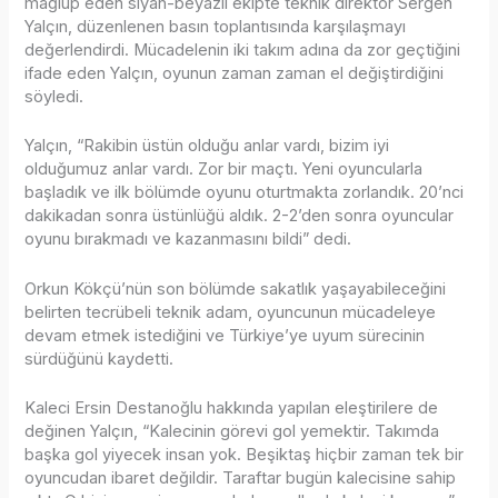
mağlup eden siyah-beyazlı ekipte teknik direktör Sergen
Yalçın, düzenlenen basın toplantısında karşılaşmayı
değerlendirdi. Mücadelenin iki takım adına da zor geçtiğini
ifade eden Yalçın, oyunun zaman zaman el değiştirdiğini
söyledi.
Yalçın, “Rakibin üstün olduğu anlar vardı, bizim iyi
olduğumuz anlar vardı. Zor bir maçtı. Yeni oyuncularla
başladık ve ilk bölümde oyunu oturtmakta zorlandık. 20’nci
dakikadan sonra üstünlüğü aldık. 2-2’den sonra oyuncular
oyunu bırakmadı ve kazanmasını bildi” dedi.
Orkun Kökçü’nün son bölümde sakatlık yaşayabileceğini
belirten tecrübeli teknik adam, oyuncunun mücadeleye
devam etmek istediğini ve Türkiye’ye uyum sürecinin
sürdüğünü kaydetti.
Kaleci Ersin Destanoğlu hakkında yapılan eleştirilere de
değinen Yalçın, “Kalecinin görevi gol yemektir. Takımda
başka gol yiyecek insan yok. Beşiktaş hiçbir zaman tek bir
oyuncudan ibaret değildir. Taraftar bugün kalecisine sahip