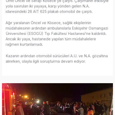
Ümit Öncel ve Serap Kösece’ye çarptı. Çarpmanın etkisiyle
yola savrulan iki yayaya, karşı yönden gelen N.A.
idaresindeki 26 AIT 625 plakalı otomobil de çarptı.
Ağır yaralanan Öncel ve Kösece, sağlık ekiplerinin
müdahalesinin ardından ambulanslarla Eskişehir Osmangazi
Üniversitesi (ESOGÜ) Tıp Fakültesi Hastanesi’ne kaldırıldı.
Ancak iki yaya, hastanede yapılan tüm müdahalelere
rağmen kurtarılamadı.
Kazanın ardından otomobil sürücüleri A.U. ve N.A. gözaltına
alınırken, olayla ilgili soruşturma devam ediyor.