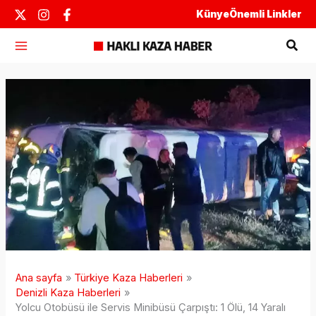
İçeriğe
Künye
Önemli Linkler
atla
Ara
Ana sayfa
Türkiye Kaza Haberleri
Denizli Kaza Haberleri
Yolcu Otobüsü ile Servis Minibüsü Çarpıştı: 1 Ölü, 14 Yaralı