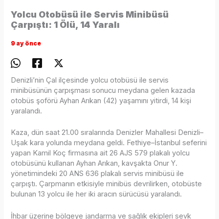
Yolcu Otobüsü ile Servis Minibüsü
Çarpıştı: 1 Ölü, 14 Yaralı
9 ay önce
Denizli’nin Çal ilçesinde yolcu otobüsü ile servis
minibüsünün çarpışması sonucu meydana gelen kazada
otobüs şoförü Ayhan Arıkan (42) yaşamını yitirdi, 14 kişi
yaralandı.
Kaza, dün saat 21.00 sıralarında Denizler Mahallesi Denizli–
Uşak kara yolunda meydana geldi. Fethiye–İstanbul seferini
yapan Kamil Koç firmasına ait 26 AJS 579 plakalı yolcu
otobüsünü kullanan Ayhan Arıkan, kavşakta Onur Y.
yönetimindeki 20 ANS 636 plakalı servis minibüsü ile
çarpıştı. Çarpmanın etkisiyle minibüs devrilirken, otobüste
bulunan 13 yolcu ile her iki aracın sürücüsü yaralandı.
İhbar üzerine bölgeye jandarma ve sağlık ekipleri sevk