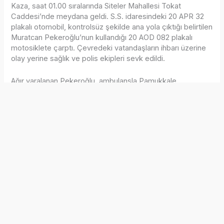
Kaza, saat 01.00 sıralarında Siteler Mahallesi Tokat
Caddesi’nde meydana geldi. S.S. idaresindeki 20 APR 32
plakalı otomobil, kontrolsüz şekilde ana yola çıktığı belirtilen
Muratcan Pekeroğlu’nun kullandığı 20 AOD 082 plakalı
motosiklete çarptı. Çevredeki vatandaşların ihbarı üzerine
olay yerine sağlık ve polis ekipleri sevk edildi.
Ağır yaralanan Pekeroğlu, ambulansla Pamukkale
Üniversitesi Hastanesi’ne kaldırıldı. Burada yapılan tüm
müdahalelere rağmen genç motokurye yaşamını kaybetti.
Otomobil sürücüsü S.S. gözaltına alınırken, kazayla ilgili
soruşturma devam ediyor.