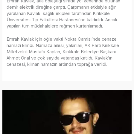
Emrah Kavlak, atla dolaştığı sırada yol kenarında bulunan
demir elektrik direğine çarptı. Çarpmanın etkisiyle ağır
yaralanan Kavlak, sağlık ekipleri tarafından Kırıkkale
Üniversitesi Tıp Fakültesi Hastanesi’ne kaldırıldı. Ancak
yapılan tüm müdahalelere rağmen kurtarılamadı.
Emrah Kavlak için öğle vakti Nokta Camisi’nde cenaze
namazı kılındı. Namaza ailesi, yakınları, AK Parti Kırıkkale
Milletvekili Mustafa Kaplan, Kırıkkale Belediye Başkanı
Ahmet Önal ve çok sayıda vatandaş katıldı. Kavlak’ın
cenazesi, kılınan namazın ardından toprağa verildi.