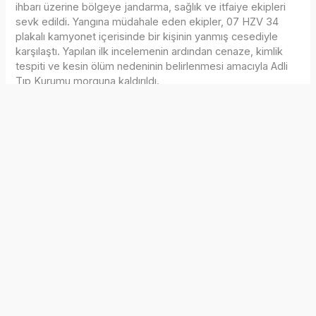
ihbarı üzerine bölgeye jandarma, sağlık ve itfaiye ekipleri
sevk edildi. Yangına müdahale eden ekipler, 07 HZV 34
plakalı kamyonet içerisinde bir kişinin yanmış cesediyle
karşılaştı. Yapılan ilk incelemenin ardından cenaze, kimlik
tespiti ve kesin ölüm nedeninin belirlenmesi amacıyla Adli
Tıp Kurumu morguna kaldırıldı.
Yapılan çalışmalar sonucunda hayatını kaybeden kişinin Hacı
Ali Tuncer olduğu tespit edildi. Olayın şüpheli bulunması
üzerine jandarma ekipleri, yangının kaza mı yoksa cinayet
mi olduğunun belirlenmesi için geniş çaplı soruşturma
başlattı.
Soruşturma kapsamında A.K. isimli bir kişi jandarmaya
teslim olurken, incelemelerin derinleştirilmesiyle Tuncer’in
öldürüldükten sonra kamyonetin yakıldığı belirlendi. Cinayet
şüphelileri oldukları öne sürülen Atuf Özdemir, B.Ö. ve K.D.,
Jandarma Suç Araştırma Timi (JASAT) tarafından Alanya
ilçesine bağlı Kestel Mahallesi’nde bir eve düzenlenen
operasyonla yakalandı.