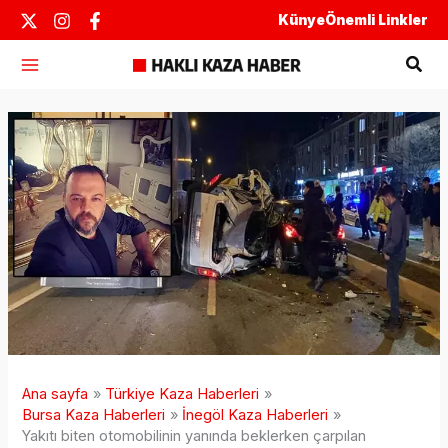
İçeriğe
Künye
Önemli Linkler
atla
Ara
Ana sayfa
Türkiye Kaza Haberleri
Bursa Kaza Haberleri
İnegöl Kaza Haberleri
Yakıtı biten otomobilinin yanında beklerken çarpılan