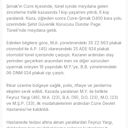
Şırnak’ın Cizre ilçesinde, tünel içinde meydana gelen
zincirleme trafik kazasında 1 kişi yaşamını yitirdi, 6 kişi
yaralandı. Kaza, öğleden sonra Cizre–Şırnak D400 kara yolu
üzerindeki Şehit Güvenlik Korucusu Dündar Page
Tüneli’nde meydana geldi.
Edinilen bilgilere göre, M.A. yönetimindeki 35 ZZ 663 plakalı
otomobil ile A.P. (45) idaresindeki 25 ADE 924 plakalı
otomobil tünel içerisinde çarpıştı. Kazanın ardından olay
yerinden geçerken aracından inen ve diğer sürücüleri
uyarmak isteyen 19 yaşındaki M.Y.’ye, B.B. yönetimindeki
06 DNM 024 plakalı cip çarptı.
İhbar üzerine bölgeye sağlık, polis, itfaiye ve jandarma
ekipleri sevk edildi. Kazada yaralanan M.Y. ile birlikte
Feyruz Yargı (46), M.A. (23), B.A. (19), D.O. (23), M.O. (23)
ve M.Ş.P. (33), ilk müdahalelerinin ardından Cizre Devlet
Hastanesi’ne kaldırıldı.
Hastanede tedavi altına alınan yaralılardan Feyruz Yargı,