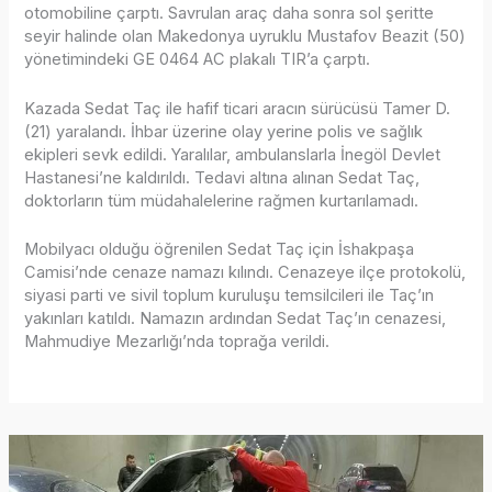
otomobiline çarptı. Savrulan araç daha sonra sol şeritte
seyir halinde olan Makedonya uyruklu Mustafov Beazit (50)
yönetimindeki GE 0464 AC plakalı TIR’a çarptı.
Kazada Sedat Taç ile hafif ticari aracın sürücüsü Tamer D.
(21) yaralandı. İhbar üzerine olay yerine polis ve sağlık
ekipleri sevk edildi. Yaralılar, ambulanslarla İnegöl Devlet
Hastanesi’ne kaldırıldı. Tedavi altına alınan Sedat Taç,
doktorların tüm müdahalelerine rağmen kurtarılamadı.
Mobilyacı olduğu öğrenilen Sedat Taç için İshakpaşa
Camisi’nde cenaze namazı kılındı. Cenazeye ilçe protokolü,
siyasi parti ve sivil toplum kuruluşu temsilcileri ile Taç’ın
yakınları katıldı. Namazın ardından Sedat Taç’ın cenazesi,
Mahmudiye Mezarlığı’nda toprağa verildi.