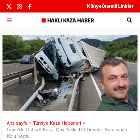
İçeriğe
Künye
Önemli Linkler
atla
Ara
Ana sayfa
Türkiye Kaza Haberleri
Ünye’de Dehşet Kaza: Çay Yüklü TIR Devrildi, Sürücünün
Kolu Koptu