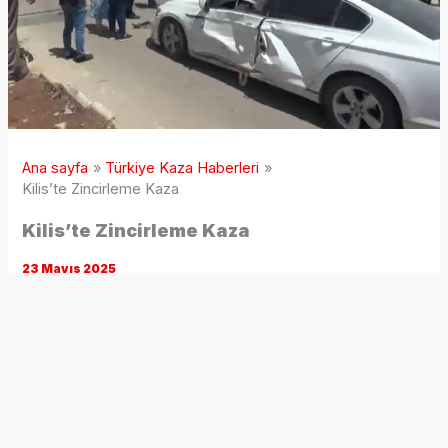
Ana sayfa
Türkiye Kaza Haberleri
Kilis’te Zincirleme Kaza
Kilis’te Zincirleme Kaza
23 Mayıs 2025
Ekrem Çetin Mahallesi, güneşin tepede parladığı öğle
saatlerinde bir anda siren sesleriyle yankılandı. Şehrin işlek
arterlerinden biri olan Kilis-İslahiye yolu üzerinde, henüz
belirlenemeyen bir nedenle M.B. yönetimindeki otomobil
öndeki trafiğe ani frenle yaklaştı; hemen arkasından gelen