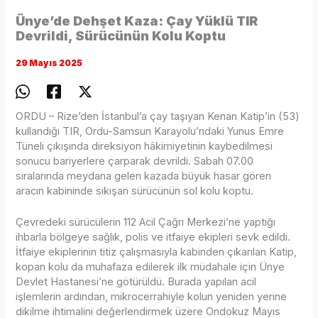
Ünye’de Dehşet Kaza: Çay Yüklü TIR
Devrildi, Sürücünün Kolu Koptu
29 Mayıs 2025
ORDU – Rize’den İstanbul’a çay taşıyan Kenan Katip’in (53)
kullandığı TIR, Ordu-Samsun Karayolu’ndaki Yunus Emre
Tüneli çıkışında direksiyon hâkimiyetinin kaybedilmesi
sonucu bariyerlere çarparak devrildi. Sabah 07.00
sıralarında meydana gelen kazada büyük hasar gören
aracın kabininde sıkışan sürücünün sol kolu koptu.
Çevredeki sürücülerin 112 Acil Çağrı Merkezi’ne yaptığı
ihbarla bölgeye sağlık, polis ve itfaiye ekipleri sevk edildi.
İtfaiye ekiplerinin titiz çalışmasıyla kabinden çıkarılan Katip,
kopan kolu da muhafaza edilerek ilk müdahale için Ünye
Devlet Hastanesi’ne götürüldü. Burada yapılan acil
işlemlerin ardından, mikrocerrahiyle kolun yeniden yerine
dikilme ihtimalini değerlendirmek üzere Ondokuz Mayıs