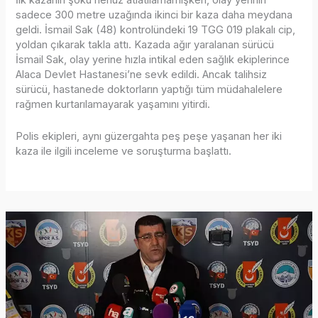
İlk kazanın şoku henüz atlatılamamışken, olay yerinin
sadece 300 metre uzağında ikinci bir kaza daha meydana
geldi. İsmail Sak (48) kontrolündeki 19 TGG 019 plakalı cip,
yoldan çıkarak takla attı. Kazada ağır yaralanan sürücü
İsmail Sak, olay yerine hızla intikal eden sağlık ekiplerince
Alaca Devlet Hastanesi’ne sevk edildi. Ancak talihsiz
sürücü, hastanede doktorların yaptığı tüm müdahalelere
rağmen kurtarılamayarak yaşamını yitirdi.
Polis ekipleri, aynı güzergahta peş peşe yaşanan her iki
kaza ile ilgili inceleme ve soruşturma başlattı.