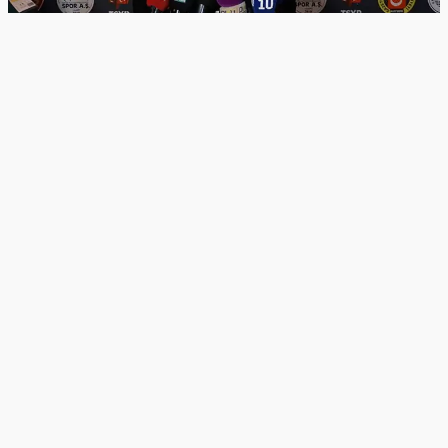
Ana sayfa
Spor
KAYSERİSPOR BAŞKANI AÇIKALIN’DAN FENERBAHÇE
YENİLGİSİ SONRASI ÇARPICI SÖZLER: “BAŞARISIZLIĞIN
SIĞINAĞI PARASIZLIK DEĞİLDİR”
KAYSERİSPOR BAŞKANI AÇIKALIN’DAN
FENERBAHÇE YENİLGİSİ SONRASI ÇARPICI
SÖZLER: “BAŞARISIZLIĞIN SIĞINAĞI
PARASIZLIK DEĞİLDİR”
4 ay önce
Süper Lig’in 29. haftasında sahasında
Fenerbahçe’ye 4-0 mağlup olan Zecorner