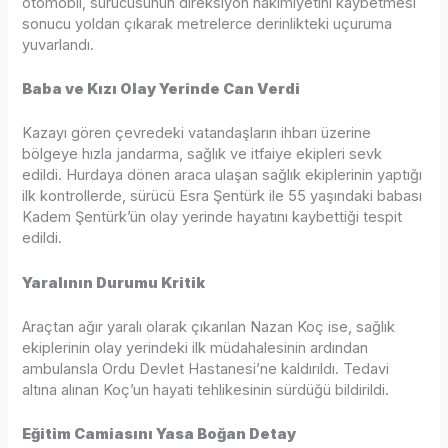
otomobil, sürücüsünün direksiyon hakimiyetini kaybetmesi
sonucu yoldan çıkarak metrelerce derinlikteki uçuruma
yuvarlandı.
Baba ve Kızı Olay Yerinde Can Verdi
Kazayı gören çevredeki vatandaşların ihbarı üzerine
bölgeye hızla jandarma, sağlık ve itfaiye ekipleri sevk
edildi. Hurdaya dönen araca ulaşan sağlık ekiplerinin yaptığı
ilk kontrollerde, sürücü Esra Şentürk ile 55 yaşındaki babası
Kadem Şentürk’ün olay yerinde hayatını kaybettiği tespit
edildi.
Yaralının Durumu Kritik
Araçtan ağır yaralı olarak çıkarılan Nazan Koç ise, sağlık
ekiplerinin olay yerindeki ilk müdahalesinin ardından
ambulansla Ordu Devlet Hastanesi’ne kaldırıldı. Tedavi
altına alınan Koç’un hayati tehlikesinin sürdüğü bildirildi.
Eğitim Camiasını Yasa Boğan Detay