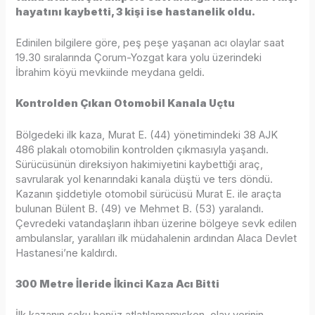
hayatını kaybetti, 3 kişi ise hastanelik oldu.
Edinilen bilgilere göre, peş peşe yaşanan acı olaylar saat
19.30 sıralarında Çorum-Yozgat kara yolu üzerindeki
İbrahim köyü mevkiinde meydana geldi.
Kontrolden Çıkan Otomobil Kanala Uçtu
Bölgedeki ilk kaza, Murat E. (44) yönetimindeki 38 AJK
486 plakalı otomobilin kontrolden çıkmasıyla yaşandı.
Sürücüsünün direksiyon hakimiyetini kaybettiği araç,
savrularak yol kenarındaki kanala düştü ve ters döndü.
Kazanın şiddetiyle otomobil sürücüsü Murat E. ile araçta
bulunan Bülent B. (49) ve Mehmet B. (53) yaralandı.
Çevredeki vatandaşların ihbarı üzerine bölgeye sevk edilen
ambulanslar, yaralıları ilk müdahalenin ardından Alaca Devlet
Hastanesi’ne kaldırdı.
300 Metre İleride İkinci Kaza Acı Bitti