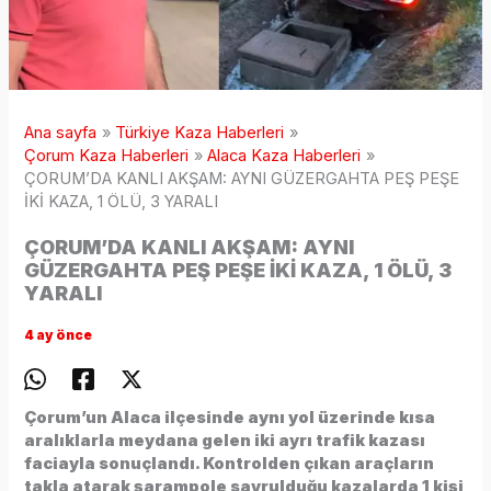
Ana sayfa
Türkiye Kaza Haberleri
Çorum Kaza Haberleri
Alaca Kaza Haberleri
ÇORUM’DA KANLI AKŞAM: AYNI GÜZERGAHTA PEŞ PEŞE
İKİ KAZA, 1 ÖLÜ, 3 YARALI
ÇORUM’DA KANLI AKŞAM: AYNI
GÜZERGAHTA PEŞ PEŞE İKİ KAZA, 1 ÖLÜ, 3
YARALI
4 ay önce
Çorum’un Alaca ilçesinde aynı yol üzerinde kısa
aralıklarla meydana gelen iki ayrı trafik kazası
faciayla sonuçlandı. Kontrolden çıkan araçların
takla atarak şarampole savrulduğu kazalarda 1 kişi