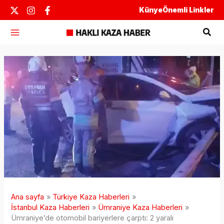
İçeriğe
Künye
Önemli Linkler
atla
Ara
Ana sayfa
Türkiye Kaza Haberleri
İstanbul Kaza Haberleri
Ümraniye Kaza Haberleri
Ümraniye’de otomobil bariyerlere çarptı: 2 yaralı