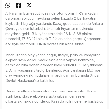
Ankara’nın Etimesgut ilçesinde otomobilin TIR’a arkadan
çarpması sonucu meydana gelen kazada 2 kişi hayatını
kaybetti, 1 kişi ağır yaralandı. Kaza, gece saatlerinde Ankara
Çevreyolu’nun İstanbul istikameti Eryaman mevkiinde
meydana geldi. B.K. yönetimindeki 06 KLS 68 plakalı
otomobil, 17 ZC 171 plakalı TIR’a arkadan çarptı. Çarpmanın
etkisiyle otomobil, TIR’ın dorsesinin altına sıkıştı.
İhbar üzerine olay yerine sağlık, itfaiye, polis ve karayolları
ekipleri sevk edildi. Sağlık ekiplerinin yaptığı kontrolde,
demir yığınına dönen otomobildeki sürücü B.K. ile yanındaki
E.D.’nin yaşamını yitirdiği belirlendi. Ağır yaralanan M.C. ise
olay yerindeki ilk müdahalenin ardından ambulansla Sincan
Devlet Hastanesi’ne kaldırıldı.
Dorsenin altına sıkışan otomobil, vinç yardımıyla TIR’dan
ayrılırken, itfaiye ekipleri araçta sıkışan cenazeleri
çıkartarak morga gönderdi. Kazayla ilgili inceleme başlatıldı.