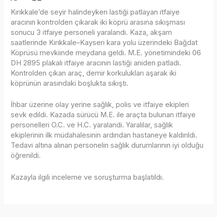
Kırıkkale’de seyir halindeyken lastiği patlayan itfaiye
aracının kontrolden çıkarak iki köprü arasına sıkışması
sonucu 3 itfaiye personeli yaralandı. Kaza, akşam
saatlerinde Kırıkkale–Kayseri kara yolu üzerindeki Bağdat
Köprüsü mevkiinde meydana geldi. M.E. yönetimindeki 06
DH 2895 plakalı itfaiye aracının lastiği aniden patladı.
Kontrolden çıkan araç, demir korkulukları aşarak iki
köprünün arasındaki boşlukta sıkıştı.
İhbar üzerine olay yerine sağlık, polis ve itfaiye ekipleri
sevk edildi. Kazada sürücü M.E. ile araçta bulunan itfaiye
personelleri O.C. ve H.C. yaralandı. Yaralılar, sağlık
ekiplerinin ilk müdahalesinin ardından hastaneye kaldırıldı.
Tedavi altına alınan personelin sağlık durumlarının iyi olduğu
öğrenildi.
Kazayla ilgili inceleme ve soruşturma başlatıldı.