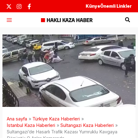
İçeriğe
Künye
Önemli Linkler
atla
Ara
Ana sayfa
Türkiye Kaza Haberleri
İstanbul Kaza Haberleri
Sultangazi Kaza Haberleri
Sultangazi’de Hasarlı Trafik Kazası Yumruklu Kavgaya