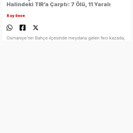
Halindeki TIR’a Çarptı: 7 Ölü, 11 Yaralı
8 ay önce
Osmaniye’nin Bahçe ilçesinde meydana gelen feci kazada,
yolcu otobüsünün sağ şeritte lastik patlaması nedeniyle
park halinde duran TIR’a çarpması sonucu 7 kişi hayatını
kaybetti, 11 kişi yaralandı. Kaza, saat 05.00 sıralarında
Adana–Gaziantep otoyolu Bahçe ilçesi Ayran Tüneli
yakınlarında yaşandı. A.A. (42) yönetimindeki Seç Turizme
ait, İzmir–Gaziantep seferini yapan 27 AVD 454 plakalı
otobüs, H.K. (52) idaresindeki 06 CSZ 834 plakalı TIR’a
arkadan çarptı.
İhbar üzerine olay yerine çok sayıda sağlık, polis ve
kurtarma ekibi sevk edildi. Yapılan kontrollerde 7 kişinin
yaşamını yitirdiği belirlendi. Yaralanan 11 kişi ambulanslarla
Osmaniye’deki hastanelere kaldırıldı. Lastiği patladığı için
sağ şeritte durduğu tespit edilen TIR ve kazada demir
yığınına dönen otobüs, incelemenin ardından çekiciyle