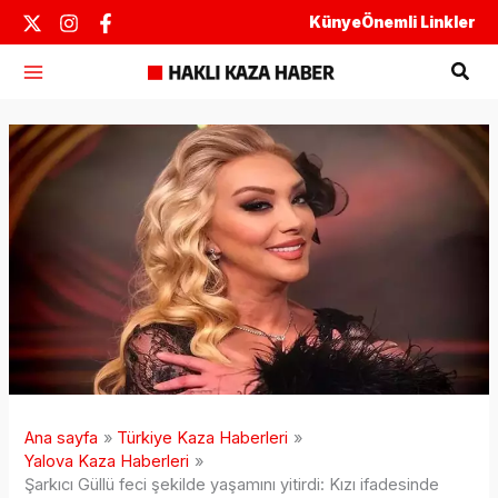
İçeriğe
Künye
Önemli Linkler
atla
Ara
Ana sayfa
Türkiye Kaza Haberleri
Yalova Kaza Haberleri
Şarkıcı Güllü feci şekilde yaşamını yitirdi: Kızı ifadesinde