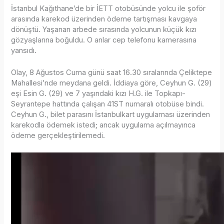
İstanbul Kağıthane’de bir İETT otobüsünde yolcu ile şoför
arasında karekod üzerinden ödeme tartışması kavgaya
dönüştü. Yaşanan arbede sırasında yolcunun küçük kızı
gözyaşlarına boğuldu. O anlar cep telefonu kamerasına
yansıdı.
Olay, 8 Ağustos Cuma günü saat 16.30 sıralarında Çeliktepe
Mahallesi’nde meydana geldi. İddiaya göre, Ceyhun G. (29)
eşi Esin G. (29) ve 7 yaşındaki kızı H.G. ile Topkapı-
Seyrantepe hattında çalışan 41ST numaralı otobüse bindi.
Ceyhun G., bilet parasını İstanbulkart uygulaması üzerinden
karekodla ödemek istedi; ancak uygulama açılmayınca
ödeme gerçekleştirilemedi.