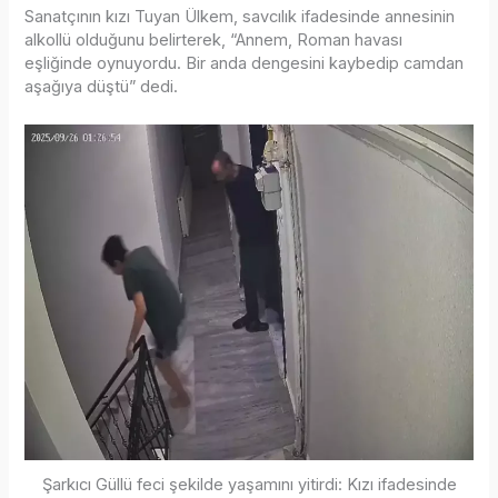
Sanatçının kızı Tuyan Ülkem, savcılık ifadesinde annesinin
alkollü olduğunu belirterek, “Annem, Roman havası
eşliğinde oynuyordu. Bir anda dengesini kaybedip camdan
aşağıya düştü” dedi.
Şarkıcı Güllü feci şekilde yaşamını yitirdi: Kızı ifadesinde