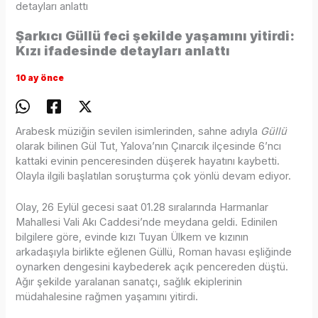
detayları anlattı
Şarkıcı Güllü feci şekilde yaşamını yitirdi:
Kızı ifadesinde detayları anlattı
10 ay önce
Arabesk müziğin sevilen isimlerinden, sahne adıyla
Güllü
olarak bilinen Gül Tut, Yalova’nın Çınarcık ilçesinde 6’ncı
kattaki evinin penceresinden düşerek hayatını kaybetti.
Olayla ilgili başlatılan soruşturma çok yönlü devam ediyor.
Olay, 26 Eylül gecesi saat 01.28 sıralarında Harmanlar
Mahallesi Vali Akı Caddesi’nde meydana geldi. Edinilen
bilgilere göre, evinde kızı Tuyan Ülkem ve kızının
arkadaşıyla birlikte eğlenen Güllü, Roman havası eşliğinde
oynarken dengesini kaybederek açık pencereden düştü.
Ağır şekilde yaralanan sanatçı, sağlık ekiplerinin
müdahalesine rağmen yaşamını yitirdi.