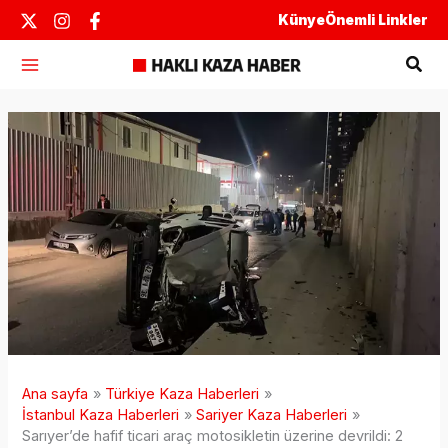
İçeriğe
Künye
Önemli Linkler
atla
Ara
Ana sayfa
Türkiye Kaza Haberleri
İstanbul Kaza Haberleri
Sariyer Kaza Haberleri
Sarıyer’de hafif ticari araç motosikletin üzerine devrildi: 2