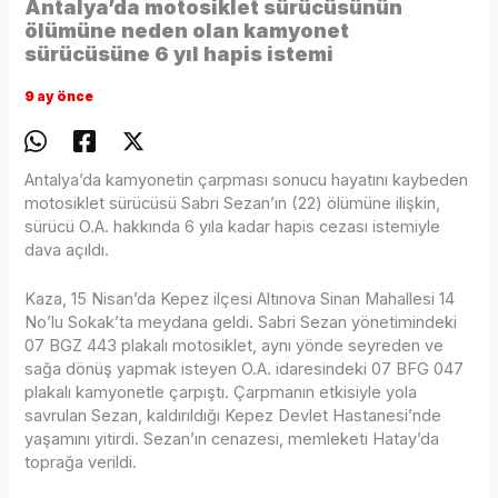
Antalya’da motosiklet sürücüsünün
ölümüne neden olan kamyonet
sürücüsüne 6 yıl hapis istemi
9 ay önce
Antalya’da kamyonetin çarpması sonucu hayatını kaybeden
motosiklet sürücüsü Sabri Sezan’ın (22) ölümüne ilişkin,
sürücü O.A. hakkında 6 yıla kadar hapis cezası istemiyle
dava açıldı.
Kaza, 15 Nisan’da Kepez ilçesi Altınova Sinan Mahallesi 14
No’lu Sokak’ta meydana geldi. Sabri Sezan yönetimindeki
07 BGZ 443 plakalı motosiklet, aynı yönde seyreden ve
sağa dönüş yapmak isteyen O.A. idaresindeki 07 BFG 047
plakalı kamyonetle çarpıştı. Çarpmanın etkisiyle yola
savrulan Sezan, kaldırıldığı Kepez Devlet Hastanesi’nde
yaşamını yitirdi. Sezan’ın cenazesi, memleketi Hatay’da
toprağa verildi.