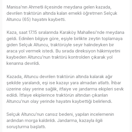
Manisa’nın Ahmetli ilçesinde meydana gelen kazada,
devrilen traktörün altında kalan emekli öğretmen Selçuk
Altuncu (65) hayatını kaybetti.
Kaza, saat 17.15 sıralarında Karaköy Mahallesi’nde meydana
geldi. Edinilen bilgiye göre, eşiyle birlikte zeytin toplamaya
giden Selçuk Altuncu, traktörüyle seyir halindeyken bir
araca yol vermek istedi. Bu sırada direksiyon hâkimiyetini
kaybeden Altuncu’nun traktörü kontrolden çıkarak yol
kenarına devrildi.
Kazada, Altuncu devrilen traktörün altında kalarak ağır
şekilde yaralandı, eşi ise kazayı yara almadan atlattı. İhbar
üzerine olay yerine sağlık, itfaiye ve jandarma ekipleri sevk
edildi. İtfaiye ekiplerince traktörün altından çıkarılan
Altuncu’nun olay yerinde hayatını kaybettiği belirlendi.
Selçuk Altuncu’nun cansız bedeni, yapılan incelemenin
ardından morga kaldırıldı. Jandarma, kazayla ilgili
soruşturma başlattı.