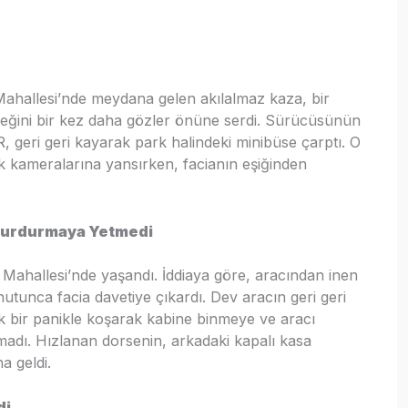
ahallesi’nde meydana gelen akılalmaz kaza, bir
leceğini bir kez daha gözler önüne serdi. Sürücüsünün
, geri geri kayarak park halindeki minibüse çarptı. O
ik kameralarına yansırken, facianın eşiğinden
 Durdurmaya Yetmedi
 Mahallesi’nde yaşandı. İddiaya göre, aracından inen
nutunca facia davetiye çıkardı. Dev aracın geri geri
k bir panikle koşarak kabine binmeye ve aracı
madı. Hızlanan dorsenin, arkadaki kapalı kasa
 geldi.
di