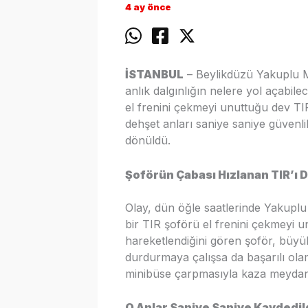
4 ay önce
İSTANBUL
– Beylikdüzü Yakuplu M
anlık dalgınlığın nelere yol açabi
el frenini çekmeyi unuttuğu dev TIR
dehşet anları saniye saniye güvenl
dönüldü.
Şoförün Çabası Hızlanan TIR’ı
Olay, dün öğle saatlerinde Yakuplu
bir TIR şoförü el frenini çekmeyi u
hareketlendiğini gören şoför, büyü
durdurmaya çalışsa da başarılı ola
minibüse çarpmasıyla kaza meydana
O Anlar Saniye Saniye Kaydedil