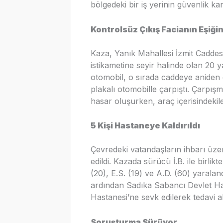
bölgedeki bir iş yerinin güvenlik ka
Kontrolsüz Çıkış Facianın Eşiği
Kaza, Yanık Mahallesi İzmit Caddesi
istikametine seyir halinde olan 20 
otomobil, o sırada caddeye aniden 
plakalı otomobille çarpıştı. Çarpış
hasar oluşurken, araç içerisindekil
5 Kişi Hastaneye Kaldırıldı
Çevredeki vatandaşların ihbarı üzer
edildi. Kazada sürücü İ.B. ile birl
(20), E.S. (19) ve A.D. (60) yaraland
ardından Sadıka Sabancı Devlet Ha
Hastanesi’ne sevk edilerek tedavi alt
Soruşturma Sürüyor