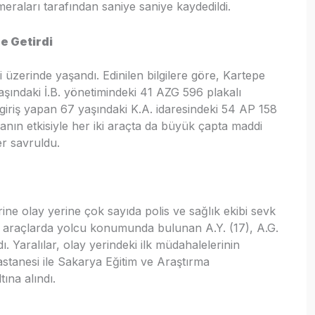
meraları tarafından saniye saniye kaydedildi.
ne Getirdi
 üzerinde yaşandı. Edinilen bilgilere göre, Kartepe
yaşındaki İ.B. yönetimindeki 41 AZG 596 plakalı
giriş yapan 67 yaşındaki K.A. idaresindeki 54 AP 158
manın etkisiyle her iki araçta da büyük çapta maddi
er savruldu.
ine olay yerine çok sayıda polis ve sağlık ekibi sevk
ikte araçlarda yolcu konumunda bulunan A.Y. (17), A.G.
ı. Yaralılar, olay yerindeki ilk müdahalelerinin
stanesi ile Sakarya Eğitim ve Araştırma
ına alındı.