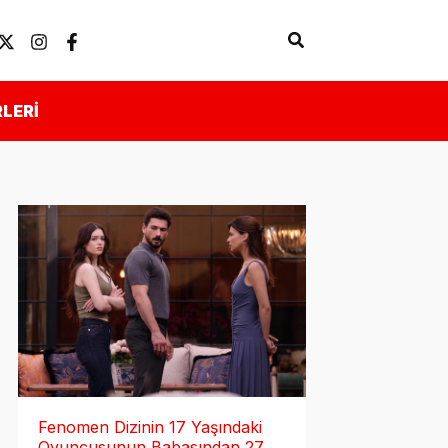
Arama
Künye
Önemli Linkler
LERI
Fenomen Dizinin 17 Yaşındaki
Oyuncusunun Babasından 27