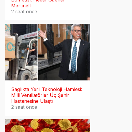
Martinelli
2 saat önce
Sağlıkta Yerli Teknoloji Hamlesi:
Milli Ventilatörler Üç Şehir
Hastanesine Ulaştı
2 saat önce