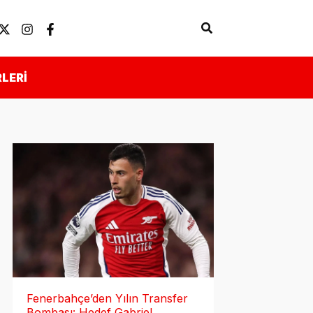
Arama
Künye
Önemli Linkler
LERI
Fenerbahçe’den Yılın Transfer
Bombası: Hedef Gabriel