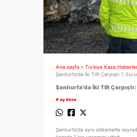
Ana sayfa
Türkiye Kaza Haberler
Şanlıurfa’da İki TIR Çarpıştı: 1 Sür
Şanlıurfa’da İki TIR Çarpıştı
6 ay önce
Şanlıurfa’da aynı istikamette seyr
kazada 1 kişi yaşamını yitirdi.