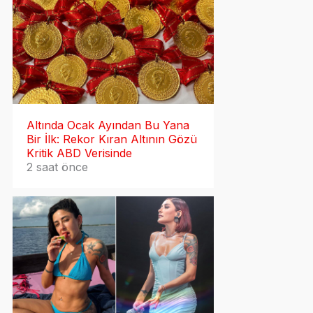
Altında Ocak Ayından Bu Yana
Bir İlk: Rekor Kıran Altının Gözü
Kritik ABD Verisinde
2 saat önce