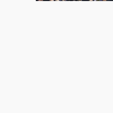
Ana sayfa
Spor
Fenerbahçe Bek
Fenerbahçe Beko Türkiye Ku
6 ay önce