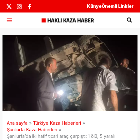
İçeriğe
Künye
Önemli Linkler
atla
Ara
Ana sayfa
Türkiye Kaza Haberleri
Şanlıurfa Kaza Haberleri
Şanlıurfa’da iki hafif ticari araç çarpıştı: 1 ölü, 5 yaralı