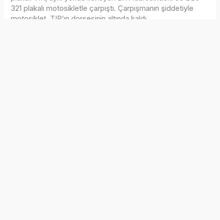
321 plakalı motosikletle çarpıştı. Çarpışmanın şiddetiyle
motosiklet, TIR’ın dorsesinin altında kaldı.
İhbar üzerine olay yerine polis ve sağlık ekipleri sevk edildi.
Yapılan kontrolde, motosiklette yolcu konumunda bulunan
Salih Demir’in hayatını kaybettiği belirlendi. Yaralı sürücü
B.Y. ise ambulansla hastaneye kaldırıldı.
Polisin kaza yerindeki incelemesinin ardından Demir’in
cenazesi otopsi için morga götürülürken, TIR sürücüsü H.Ö.
gözaltına alındı. Kazayla ilgili soruşturma sürüyor.