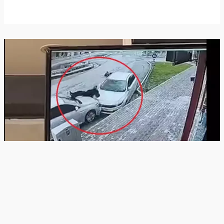
Ana sayfa
Türkiye Kaza Haberleri
Şırnak Kaza Haberleri
İdil Kaza Haberleri
Şırnak’ta Otomobil Yayalara Çarptı: 2 Yaralı, Kaza Anı
Kamerada