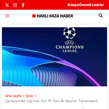
İçeriğe
Künye
Önemli Linkler
atla
Ara
Ana sayfa
Spor
Şampiyonlar Ligi’nde Son 16 Turu İlk Maçları Tamamlandı