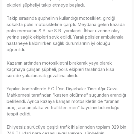
ekipleri şüpheliyi takip etmeye başladı.
Takip sırasında şüphelinin kullandığı motosiklet, girdiği
sokakta polis motosikletine çarptı. Meydana gelen kazada
polis memurları S.B. ve S.B. yaralandı. İhbar üzerine olay
yerine sağlık ekipleri sevk edildi. Yaralı polisler ambulansla
hastaneye kaldırılırken sağlık durumlarının iyi olduğu
öğrenildi.
Kazanın ardından motosikletini bırakarak yaya olarak
kaçmaya çalışan şüpheli, polis ekipleri tarafından kısa
sürede yakalanarak gözaltına alındı.
Yapılan kontrollerde E.C.İ.’nin Diyarbakır 1’inci Ağır Ceza
Mahkemesi tarafından “kasten öldürme” suçundan arandığı
belirlendi. Ayrıca kazaya karışan motosikletin de “aranan
araç, aranan plaka ve trafikten men” kaydının bulunduğu
tespit edildi.
Ehliyetsiz sürücüye çeşitli trafik ihlallerinden toplam 329 bin
746 TL idari para cezası uygulanırken, şüphelinin