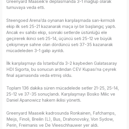
Greenyard Maaseik’e deplasmanda 3-1 mağlup olarak
turnuvaya veda etti.
Steengoed Arena’da oynanan karşılaşmada sarı-kırmızılı
ekip ilk seti 25-21 kazanarak maça iyi bir başlangıç yaptı.
Ancak ev sahibi ekip, sonraki setlerde üstünlüğü ele
geçirerek ikinci seti 25-14, üçüncü seti 25-12 ve büyük
çekişmeye sahne olan dördüncü seti 37-35 kazanarak
mücadeleden 3-1 galip ayrıldı.
İlk karşılaşmayı da İstanbul’da 3-2 kaybeden Galatasaray
HDI Sigorta, bu sonucun ardından CEV Kupası’na çeyrek
final aşamasında veda etmiş oldu.
Toplam 136 dakika süren mücadelede setler 21-25, 25-14,
25-12 ve 37-35 sonuçlandı. Karşılaşmayı Bosko Milic ve
Daniel Apanowicz hakem ikilisi yönetti.
Greenyard Maaseik kadrosunda Ronkainen, Fafchamps,
Meijs, Finoli, Breilin (L), Bus, Drahonovsky, Von Sydow,
Perin, Freimanis ve De Vleeschhauwer yer aldı.