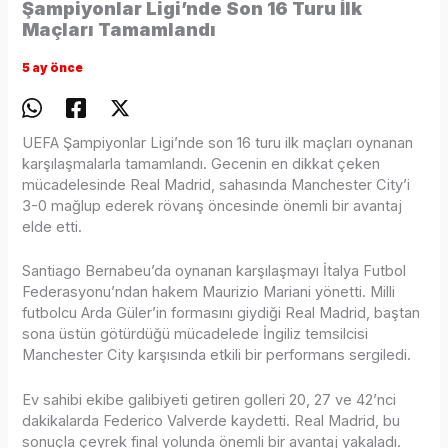
Şampiyonlar Ligi’nde Son 16 Turu İlk
Maçları Tamamlandı
5 ay önce
UEFA Şampiyonlar Ligi’nde son 16 turu ilk maçları oynanan
karşılaşmalarla tamamlandı. Gecenin en dikkat çeken
mücadelesinde Real Madrid, sahasında Manchester City’i
3-0 mağlup ederek rövanş öncesinde önemli bir avantaj
elde etti.
Santiago Bernabeu’da oynanan karşılaşmayı İtalya Futbol
Federasyonu’ndan hakem Maurizio Mariani yönetti. Milli
futbolcu Arda Güler’in formasını giydiği Real Madrid, baştan
sona üstün götürdüğü mücadelede İngiliz temsilcisi
Manchester City karşısında etkili bir performans sergiledi.
Ev sahibi ekibe galibiyeti getiren golleri 20, 27 ve 42’nci
dakikalarda Federico Valverde kaydetti. Real Madrid, bu
sonuçla çeyrek final yolunda önemli bir avantaj yakaladı.