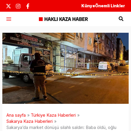
İçeriğe
Künye
Önemli Linkler
atla
Ara
Ana sayfa
Türkiye Kaza Haberleri
Sakarya Kaza Haberleri
Sakarya’da market dönüşü silahlı saldırı: Baba öldü, oğlu