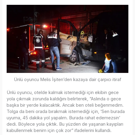
Ünlü oyuncu Melis İşiten’den kazaya dair çarpıcı itiraf
Ünlü oyuncu, otelde kalmak istemediği için ekibin gece
yola çıkmak zorunda kaldığını belirterek, “Aslında o gece
başka bir yerde kalacaktık. Ancak ben oteli beğenmedim.
Tolga da beni orada bırakmak istemediği için, ‘Sen burada
uyuma, 45 dakika yol yapalım. Burada rahat edemezsin’
dedi. Böylece yola çıktık. Bu yüzden de yaşanan kayıpları
kabullenmek benim için çok zor” ifadelerini kullandı.