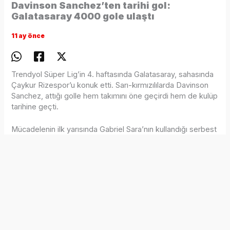
Davinson Sanchez’ten tarihi gol:
Galatasaray 4000 gole ulaştı
11 ay önce
Trendyol Süper Lig’in 4. haftasında Galatasaray, sahasında
Çaykur Rizespor’u konuk etti. Sarı-kırmızılılarda Davinson
Sanchez, attığı golle hem takımını öne geçirdi hem de kulüp
tarihine geçti.
Mücadelenin ilk yarısında Gabriel Sara’nın kullandığı serbest
vuruşta ceza sahasında yükselen Sanchez, yaptığı kafa
vuruşuyla topu ağlara gönderdi ve skoru 1-0 yaptı.
Kolombiyalı stoperin bu golü, Galatasaray’ın Süper Lig
tarihindeki 4000’inci golü olarak kayıtlara geçti.
Galatasaray, böylece ligde 4000 gol barajını aşan ikinci
takım oldu. Bu başarıya daha önce Fenerbahçe ulaşmıştı.