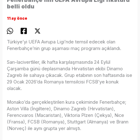
belli oldu
11 ay önce
Türkiye’yi UEFA Avrupa Ligi’nde temsil edecek olan
Fenerbahçe’nin grup aşaması maç programı açıklandı.
Sarı-lacivertliler, ilk hafta karşılaşmasında 24 Eylül
Çarşamba günü deplasmanda Hırvatistan ekibi Dinamo
Zagreb ile sahaya çıkacak. Grup etabının son haftasında ise
29 Ocak 2026’da Romanya temsilcisi FCSB’ye konuk
olacak.
Monako’da gerçekleştirilen kura çekiminde Fenerbahçe;
Aston Villa (İngiltere), Dinamo Zagreb (Hırvatistan),
Ferencvaros (Macaristan), Viktoria Plzen (Çekya), Nice
(Fransa), FCSB (Romanya), Stuttgart (Almanya) ve Brann
(Norveç) ile aynı grupta yer almıştı.