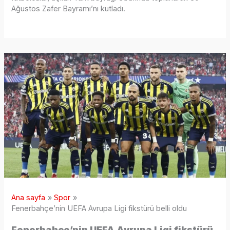
Ağustos Zafer Bayramı’nı kutladı.
Ana sayfa
Spor
Fenerbahçe’nin UEFA Avrupa Ligi fikstürü belli oldu
Fenerbahçe’nin UEFA Avrupa Ligi fikstürü