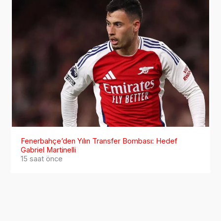
Ana sayfa
Türkiye Kaza Haberleri
Düzce Kaza Haberleri
Düzce’de otomobil park halindeki 2 araca çarptı; kaza
kamerada
Düzce’de otomobil park halindeki 2 araca
çarptı; kaza kamerada