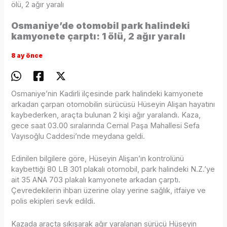
ölü, 2 ağır yaralı
Osmaniye’de otomobil park halindeki
kamyonete çarptı: 1 ölü, 2 ağır yaralı
8 ay önce
Osmaniye’nin Kadirli ilçesinde park halindeki kamyonete
arkadan çarpan otomobilin sürücüsü Hüseyin Alişan hayatını
kaybederken, araçta bulunan 2 kişi ağır yaralandı. Kaza,
gece saat 03.00 sıralarında Cemal Paşa Mahallesi Sefa
Vayısoğlu Caddesi’nde meydana geldi.
Edinilen bilgilere göre, Hüseyin Alişan’ın kontrolünü
kaybettiği 80 LB 301 plakalı otomobil, park halindeki N.Z.’ye
ait 35 ANA 703 plakalı kamyonete arkadan çarptı.
Çevredekilerin ihbarı üzerine olay yerine sağlık, itfaiye ve
polis ekipleri sevk edildi.
Kazada araçta sıkışarak ağır yaralanan sürücü Hüseyin