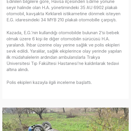
Edinilen bilgilere göre, Havsa ilçesinden Edirne yönüne
seyir halinde olan H.A. yönetimindeki 35 AU 6902 plakalı
otomobil, kavşakta Kırklareli istikametine dönmek isteyen
E.G. idaresindeki 34 MYB 210 plakalı otomobille çarpıştı.
Kazada, E.G.’nin kullandığı otomobilde bulunan 2’si bebek
olmak üzere 6 kişi ile diğer otomobilin sürücüsü H.A.
yaralandı. İhbar üzerine olay yerine sağlık ve polis ekipleri
sevk edildi. Yaralılar, sağlık ekiplerince olay yerinde yapılan
ilk müdahalelerin ardından ambulanslarla Trakya
Üniversitesi Tıp Fakültesi Hastanesi’ne kaldırılarak tedavi
altına alındı.
Polis ekipleri kazayla ilgili inceleme başlattı.