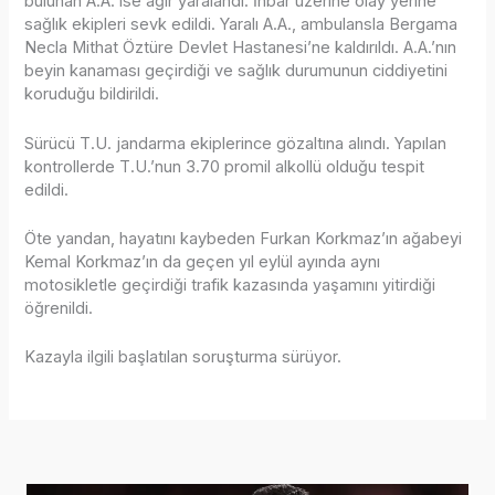
bulunan A.A. ise ağır yaralandı. İhbar üzerine olay yerine
sağlık ekipleri sevk edildi. Yaralı A.A., ambulansla Bergama
Necla Mithat Öztüre Devlet Hastanesi’ne kaldırıldı. A.A.’nın
beyin kanaması geçirdiği ve sağlık durumunun ciddiyetini
koruduğu bildirildi.
Sürücü T.U. jandarma ekiplerince gözaltına alındı. Yapılan
kontrollerde T.U.’nun 3.70 promil alkollü olduğu tespit
edildi.
Öte yandan, hayatını kaybeden Furkan Korkmaz’ın ağabeyi
Kemal Korkmaz’ın da geçen yıl eylül ayında aynı
motosikletle geçirdiği trafik kazasında yaşamını yitirdiği
öğrenildi.
Kazayla ilgili başlatılan soruşturma sürüyor.