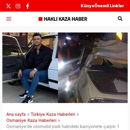
İçeriğe
Künye
Önemli Linkler
atla
Ara
Ana sayfa
Türkiye Kaza Haberleri
Osmaniye Kaza Haberleri
Osmaniye’de otomobil park halindeki kamyonete çarptı: 1