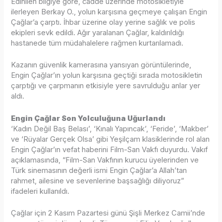
Edinilen bilgiye göre, cadde üzerinde motosikletiyle
ilerleyen Berkay O., yolun karşısına geçmeye çalışan Engin
Çağlar’a çarptı. İhbar üzerine olay yerine sağlık ve polis
ekipleri sevk edildi. Ağır yaralanan Çağlar, kaldırıldığı
hastanede tüm müdahalelere rağmen kurtarılamadı.
Kazanın güvenlik kamerasına yansıyan görüntülerinde,
Engin Çağlar’ın yolun karşısına geçtiği sırada motosikletin
çarptığı ve çarpmanın etkisiyle yere savrulduğu anlar yer
aldı.
Engin Çağlar Son Yolculuğuna Uğurlandı
‘Kadın Değil Baş Belası’, ‘Kınalı Yapıncak’, ‘Feride’, ‘Makber’
ve ‘Rüyalar Gerçek Olsa’ gibi Yeşilçam klasiklerinde rol alan
Engin Çağlar’ın vefat haberini Film-San Vakfı duyurdu. Vakıf
açıklamasında, “Film-San Vakfının kurucu üyelerinden ve
Türk sinemasının değerli ismi Engin Çağlar’a Allah’tan
rahmet, ailesine ve sevenlerine başsağlığı diliyoruz”
ifadeleri kullanıldı.
Çağlar için 2 Kasım Pazartesi günü Şişli Merkez Camii’nde