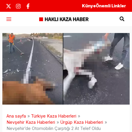
İçeriğe
Künye
Önemli Linkler
atla
Ara
Ana sayfa
Türkiye Kaza Haberleri
Nevşehir Kaza Haberleri
Ürgüp Kaza Haberleri
Nevşehir’de Otomobilin Çarptığı 2 At Telef Oldu