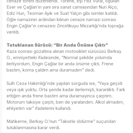
cenaze töreni düzenlendi. Törene, eşi Filiz Vural, oğulları
Eser ve Çağlan’ın yanı sıra sanat camiasından Nuri Alço,
Ediz Hun, Teoman Ayık ve Suat Yalçın gibi isimler katıldı.
Öğle namazının ardından kılınan cenaze namazı sonrası
Engin Çağlar’ın cenazesi Zincirlikuyu Mezarlığı’nda toprağa
verildi.
Tutuklanan Sürücü: “Bir Anda Önüme Çıktı”
Kaza sonrası gözaltına alınan motosiklet sürücüsü Berkay
O., emniyetteki ifadesinde, “Normal şekilde yolumda
ilerliyordum, Engin Çağlar bir anda önüme çıktı. Frene
bastım, korna çaldım ama duramadım” dedi.
Sulh Ceza Hakimliği’nde yapılan sorguda ise, “Yaya geçidi
veya ışık yoktu. Orta şeride kadar ilerlemişti, karanlıktı. Fark
ettiğim anda frene bastım ama duramayınca çarptım.
Motorum taksiye çarptı, ben de yaralandım. Alkol almadım,
ehliyetim var” ifadelerini kullandı.
Mahkeme, Berkay O.’nun “Taksirle öldürme” suçundan
tutuklanmasına karar verdi.