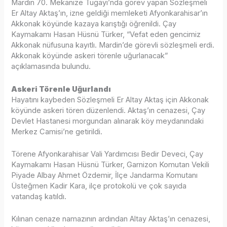
Mardin 70. Mekanize Tugayı’nda görev yapan Sözleşmeli
Er Altay Aktaş’ın, izne geldiği memleketi Afyonkarahisar’ın
Akkonak köyünde kazaya karıştığı öğrenildi. Çay
Kaymakamı Hasan Hüsnü Türker, “Vefat eden gencimiz
Akkonak nüfusuna kayıtlı. Mardin’de görevli sözleşmeli erdi.
Akkonak köyünde askeri törenle uğurlanacak”
açıklamasında bulundu.
Askeri Törenle Uğurlandı
Hayatını kaybeden Sözleşmeli Er Altay Aktaş için Akkonak
köyünde askeri tören düzenlendi. Aktaş’ın cenazesi, Çay
Devlet Hastanesi morgundan alınarak köy meydanındaki
Merkez Camisi’ne getirildi.
Törene Afyonkarahisar Vali Yardımcısı Bedir Deveci, Çay
Kaymakamı Hasan Hüsnü Türker, Garnizon Komutan Vekili
Piyade Albay Ahmet Özdemir, İlçe Jandarma Komutanı
Üsteğmen Kadir Kara, ilçe protokolü ve çok sayıda
vatandaş katıldı.
Kılınan cenaze namazının ardından Altay Aktaş’ın cenazesi,