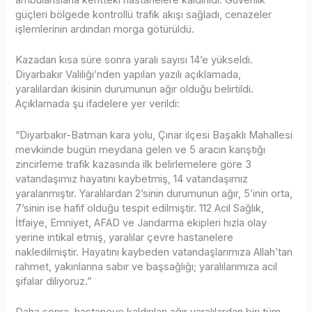
güçleri bölgede kontrollü trafik akışı sağladı, cenazeler
işlemlerinin ardından morga götürüldü.
Kazadan kısa süre sonra yaralı sayısı 14’e yükseldi.
Diyarbakır Valiliği’nden yapılan yazılı açıklamada,
yaralılardan ikisinin durumunun ağır olduğu belirtildi.
Açıklamada şu ifadelere yer verildi:
“Diyarbakır-Batman kara yolu, Çınar ilçesi Başaklı Mahallesi
mevkiinde bugün meydana gelen ve 5 aracın karıştığı
zincirleme trafik kazasında ilk belirlemelere göre 3
vatandaşımız hayatını kaybetmiş, 14 vatandaşımız
yaralanmıştır. Yaralılardan 2’sinin durumunun ağır, 5’inin orta,
7’sinin ise hafif olduğu tespit edilmiştir. 112 Acil Sağlık,
İtfaiye, Emniyet, AFAD ve Jandarma ekipleri hızla olay
yerine intikal etmiş, yaralılar çevre hastanelere
nakledilmiştir. Hayatını kaybeden vatandaşlarımıza Allah’tan
rahmet, yakınlarına sabır ve başsağlığı; yaralılarımıza acil
şifalar diliyoruz.”
Daha sonra, hastaneye kaldırılan ağır yaralılardan biri tüm