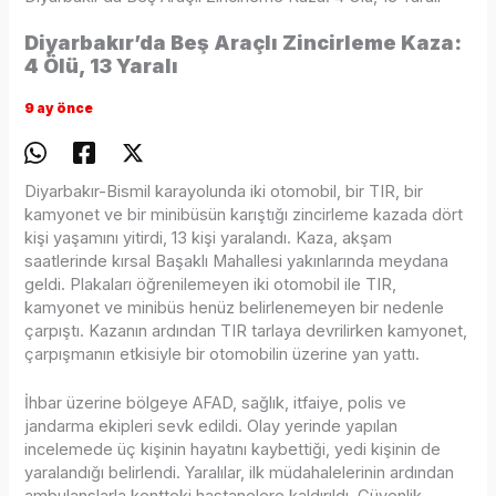
Diyarbakır’da Beş Araçlı Zincirleme Kaza:
4 Ölü, 13 Yaralı
9 ay önce
Diyarbakır-Bismil karayolunda iki otomobil, bir TIR, bir
kamyonet ve bir minibüsün karıştığı zincirleme kazada dört
kişi yaşamını yitirdi, 13 kişi yaralandı. Kaza, akşam
saatlerinde kırsal Başaklı Mahallesi yakınlarında meydana
geldi. Plakaları öğrenilemeyen iki otomobil ile TIR,
kamyonet ve minibüs henüz belirlenemeyen bir nedenle
çarpıştı. Kazanın ardından TIR tarlaya devrilirken kamyonet,
çarpışmanın etkisiyle bir otomobilin üzerine yan yattı.
İhbar üzerine bölgeye AFAD, sağlık, itfaiye, polis ve
jandarma ekipleri sevk edildi. Olay yerinde yapılan
incelemede üç kişinin hayatını kaybettiği, yedi kişinin de
yaralandığı belirlendi. Yaralılar, ilk müdahalelerinin ardından
ambulanslarla kentteki hastanelere kaldırıldı. Güvenlik