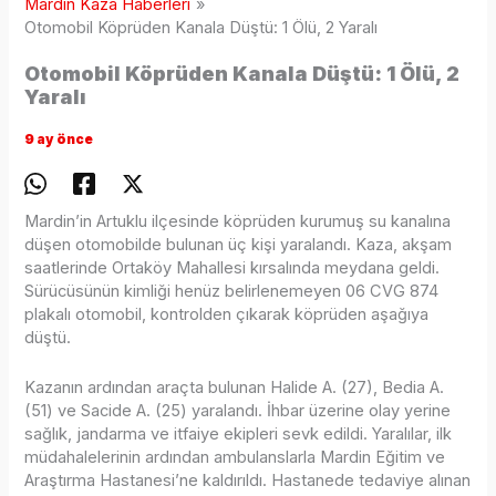
Mardin Kaza Haberleri
Otomobil Köprüden Kanala Düştü: 1 Ölü, 2 Yaralı
Otomobil Köprüden Kanala Düştü: 1 Ölü, 2
Yaralı
9 ay önce
Mardin’in Artuklu ilçesinde köprüden kurumuş su kanalına
düşen otomobilde bulunan üç kişi yaralandı. Kaza, akşam
saatlerinde Ortaköy Mahallesi kırsalında meydana geldi.
Sürücüsünün kimliği henüz belirlenemeyen 06 CVG 874
plakalı otomobil, kontrolden çıkarak köprüden aşağıya
düştü.
Kazanın ardından araçta bulunan Halide A. (27), Bedia A.
(51) ve Sacide A. (25) yaralandı. İhbar üzerine olay yerine
sağlık, jandarma ve itfaiye ekipleri sevk edildi. Yaralılar, ilk
müdahalelerinin ardından ambulanslarla Mardin Eğitim ve
Araştırma Hastanesi’ne kaldırıldı. Hastanede tedaviye alınan