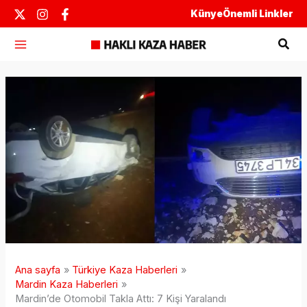
İçeriğe
Künye
Önemli Linkler
atla
Ara
Ana sayfa
Türkiye Kaza Haberleri
Mardin Kaza Haberleri
Mardin’de Otomobil Takla Attı: 7 Kişi Yaralandı