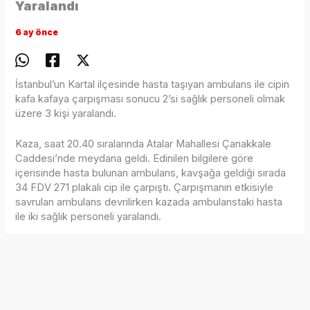
Yaralandı
6 ay önce
İstanbul’un Kartal ilçesinde hasta taşıyan ambulans ile cipin
kafa kafaya çarpışması sonucu 2’si sağlık personeli olmak
üzere 3 kişi yaralandı.
Kaza, saat 20.40 sıralarında Atalar Mahallesi Çanakkale
Caddesi’nde meydana geldi. Edinilen bilgilere göre
içerisinde hasta bulunan ambulans, kavşağa geldiği sırada
34 FDV 271 plakalı cip ile çarpıştı. Çarpışmanın etkisiyle
savrulan ambulans devrilirken kazada ambulanstaki hasta
ile iki sağlık personeli yaralandı.
İhbar üzerine olay yerine sağlık, itfaiye ve polis ekipleri
sevk edildi. Yaralılar, olay yerindeki ilk müdahalenin ardından
çevredeki hastanelere kaldırıldı.
Kaza nedeniyle bölgede trafik yoğunluğu oluştu. Devrilen