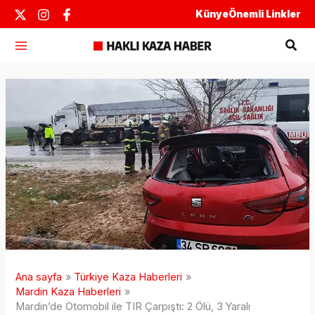
İçeriğe
Künye
Önemli Linkler
atla
Ara
Ana sayfa
Türkiye Kaza Haberleri
Mardin Kaza Haberleri
Mardin’de Otomobil ile TIR Çarpıştı: 2 Ölü, 3 Yaralı