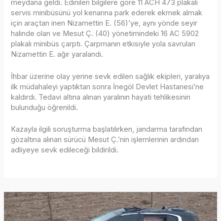
meydana geldi. Edinilen bilgilere göre 11 ACH 473 plakalı
servis minibüsünü yol kenarına park ederek ekmek almak
için araçtan inen Nizamettin E. (56)’ye, aynı yönde seyir
halinde olan ve Mesut Ç. (40) yönetimindeki 16 AC 5902
plakalı minibüs çarptı. Çarpmanın etkisiyle yola savrulan
Nizamettin E. ağır yaralandı.
İhbar üzerine olay yerine sevk edilen sağlık ekipleri, yaralıya
ilk müdahaleyi yaptıktan sonra İnegöl Devlet Hastanesi’ne
kaldırdı. Tedavi altına alınan yaralının hayati tehlikesinin
bulunduğu öğrenildi.
Kazayla ilgili soruşturma başlatılırken, jandarma tarafından
gözaltına alınan sürücü Mesut Ç.’nin işlemlerinin ardından
adliyeye sevk edileceği bildirildi.