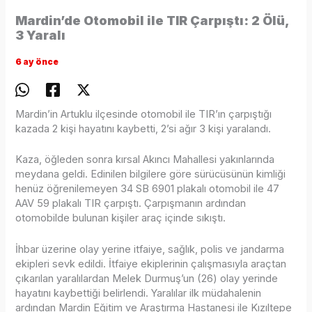
Mardin’de Otomobil ile TIR Çarpıştı: 2 Ölü,
3 Yaralı
6 ay önce
Mardin’in Artuklu ilçesinde otomobil ile TIR’ın çarpıştığı
kazada 2 kişi hayatını kaybetti, 2’si ağır 3 kişi yaralandı.
Kaza, öğleden sonra kırsal Akıncı Mahallesi yakınlarında
meydana geldi. Edinilen bilgilere göre sürücüsünün kimliği
henüz öğrenilemeyen 34 SB 6901 plakalı otomobil ile 47
AAV 59 plakalı TIR çarpıştı. Çarpışmanın ardından
otomobilde bulunan kişiler araç içinde sıkıştı.
İhbar üzerine olay yerine itfaiye, sağlık, polis ve jandarma
ekipleri sevk edildi. İtfaiye ekiplerinin çalışmasıyla araçtan
çıkarılan yaralılardan Melek Durmuş’un (26) olay yerinde
hayatını kaybettiği belirlendi. Yaralılar ilk müdahalenin
ardından Mardin Eğitim ve Araştırma Hastanesi ile Kızıltepe