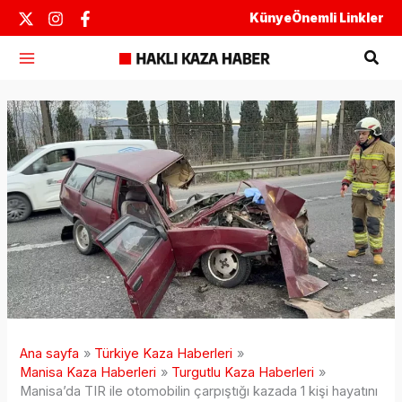
İçeriğe
Künye
Önemli Linkler
atla
Ara
Ana sayfa
Türkiye Kaza Haberleri
Manisa Kaza Haberleri
Turgutlu Kaza Haberleri
Manisa’da TIR ile otomobilin çarpıştığı kazada 1 kişi hayatını