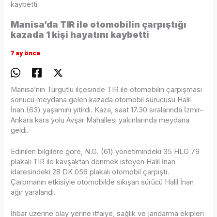
kaybetti
Manisa’da TIR ile otomobilin çarpıştığı
kazada 1 kişi hayatını kaybetti
7 ay önce
Manisa’nın Turgutlu ilçesinde TIR ile otomobilin çarpışması
sonucu meydana gelen kazada otomobil sürücüsü Halil
İnan (63) yaşamını yitirdi. Kaza, saat 17.30 sıralarında İzmir–
Ankara kara yolu Avşar Mahallesi yakınlarında meydana
geldi.
Edinilen bilgilere göre, N.G. (61) yönetimindeki 35 HLG 79
plakalı TIR ile kavşaktan dönmek isteyen Halil İnan
idaresindeki 28 DK 056 plakalı otomobil çarpıştı.
Çarpmanın etkisiyle otomobilde sıkışan sürücü Halil İnan
ağır yaralandı.
İhbar üzerine olay yerine itfaiye, sağlık ve jandarma ekipleri