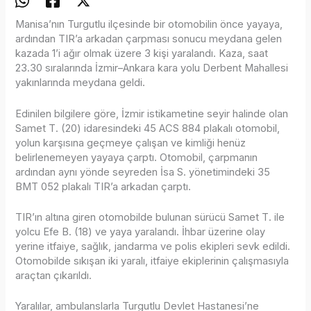
Manisa’nın Turgutlu ilçesinde bir otomobilin önce yayaya,
ardından TIR’a arkadan çarpması sonucu meydana gelen
kazada 1’i ağır olmak üzere 3 kişi yaralandı. Kaza, saat
23.30 sıralarında İzmir–Ankara kara yolu Derbent Mahallesi
yakınlarında meydana geldi.
Edinilen bilgilere göre, İzmir istikametine seyir halinde olan
Samet T. (20) idaresindeki 45 ACS 884 plakalı otomobil,
yolun karşısına geçmeye çalışan ve kimliği henüz
belirlenemeyen yayaya çarptı. Otomobil, çarpmanın
ardından aynı yönde seyreden İsa S. yönetimindeki 35
BMT 052 plakalı TIR’a arkadan çarptı.
TIR’ın altına giren otomobilde bulunan sürücü Samet T. ile
yolcu Efe B. (18) ve yaya yaralandı. İhbar üzerine olay
yerine itfaiye, sağlık, jandarma ve polis ekipleri sevk edildi.
Otomobilde sıkışan iki yaralı, itfaiye ekiplerinin çalışmasıyla
araçtan çıkarıldı.
Yaralılar, ambulanslarla Turgutlu Devlet Hastanesi’ne