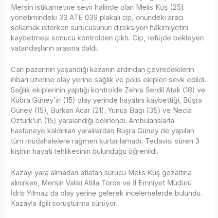
Mersin istikametine seyir halinde olan Melis Kuş (25)
yönetimindeki 33 ATE 039 plakalı cip, önündeki aracı
sollamak isterken sürücüsünün direksiyon hâkimiyetini
kaybetmesi sonucu kontrolden çıktı. Cip, refüjde bekleyen
vatandaşların arasına daldı.
Can pazarının yaşandığı kazanın ardından çevredekilerin
ihbarı üzerine olay yerine sağlık ve polis ekipleri sevk edildi.
Sağlık ekiplerinin yaptığı kontrolde Zehra Serdil Atak (18) ve
Kübra Güney’in (15) olay yerinde hayatını kaybettiği, Büşra
Güney (15), Burkan Acar (21), Yunus Bagı (35) ve Necla
Öztürk’ün (15) yaralandığı belirlendi. Ambulanslarla
hastaneye kaldırılan yaralılardan Büşra Güney de yapılan
tüm müdahalelere rağmen kurtarılamadı. Tedavisi süren 3
kişinin hayati tehlikesinin bulunduğu öğrenildi.
Kazayı yara almadan atlatan sürücü Melis Kuş gözaltına
alınırken, Mersin Valisi Atilla Toros ve İl Emniyet Müdürü
İdris Yılmaz da olay yerine gelerek incelemelerde bulundu.
Kazayla ilgili soruşturma sürüyor.