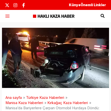
İçeriğe
Künye
Önemli Linkler
atla
Ara
Ana sayfa
Türkiye Kaza Haberleri
Manisa Kaza Haberleri
Kırkağaç Kaza Haberleri
Manisa’da Bariyerlere Çarpan Otomobil Hurdaya Döndü: