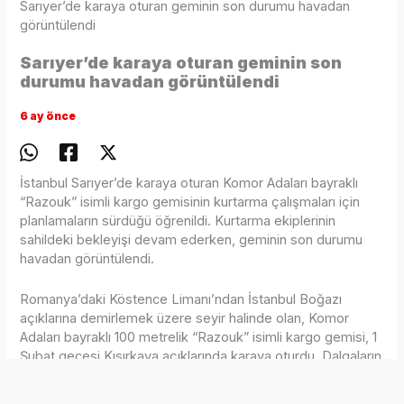
Sarıyer’de karaya oturan geminin son durumu havadan
görüntülendi
Sarıyer’de karaya oturan geminin son
durumu havadan görüntülendi
6 ay önce
İstanbul Sarıyer’de karaya oturan Komor Adaları bayraklı
“Razouk” isimli kargo gemisinin kurtarma çalışmaları için
planlamaların sürdüğü öğrenildi. Kurtarma ekiplerinin
sahildeki bekleyişi devam ederken, geminin son durumu
havadan görüntülendi.
Romanya’daki Köstence Limanı’ndan İstanbul Boğazı
açıklarına demirlemek üzere seyir halinde olan, Komor
Adaları bayraklı 100 metrelik “Razouk” isimli kargo gemisi, 1
Şubat gecesi Kısırkaya açıklarında karaya oturdu. Dalgaların
etkisiyle kıyıya yaklaştığı görülen geminin herhangi bir yük
taşımadığı belirtildi.