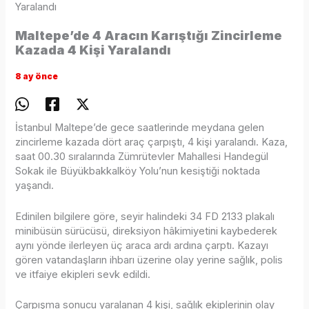
Yaralandı
Maltepe’de 4 Aracın Karıştığı Zincirleme
Kazada 4 Kişi Yaralandı
8 ay önce
İstanbul Maltepe’de gece saatlerinde meydana gelen
zincirleme kazada dört araç çarpıştı, 4 kişi yaralandı. Kaza,
saat 00.30 sıralarında Zümrütevler Mahallesi Handegül
Sokak ile Büyükbakkalköy Yolu’nun kesiştiği noktada
yaşandı.
Edinilen bilgilere göre, seyir halindeki 34 FD 2133 plakalı
minibüsün sürücüsü, direksiyon hâkimiyetini kaybederek
aynı yönde ilerleyen üç araca ardı ardına çarptı. Kazayı
gören vatandaşların ihbarı üzerine olay yerine sağlık, polis
ve itfaiye ekipleri sevk edildi.
Çarpışma sonucu yaralanan 4 kişi, sağlık ekiplerinin olay