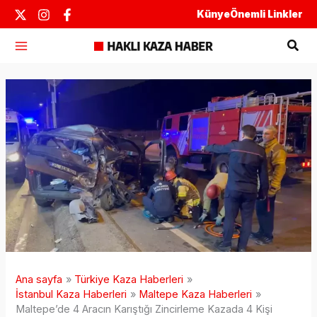
İçeriğe
Künye
Önemli Linkler
atla
Ara
Ana sayfa
Türkiye Kaza Haberleri
İstanbul Kaza Haberleri
Maltepe Kaza Haberleri
Maltepe’de 4 Aracın Karıştığı Zincirleme Kazada 4 Kişi