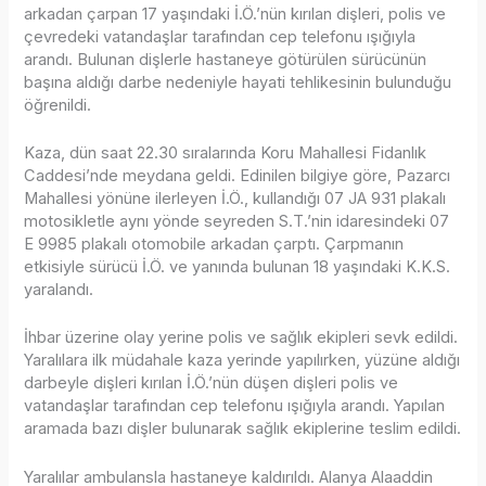
arkadan çarpan 17 yaşındaki İ.Ö.’nün kırılan dişleri, polis ve
çevredeki vatandaşlar tarafından cep telefonu ışığıyla
arandı. Bulunan dişlerle hastaneye götürülen sürücünün
başına aldığı darbe nedeniyle hayati tehlikesinin bulunduğu
öğrenildi.
Kaza, dün saat 22.30 sıralarında Koru Mahallesi Fidanlık
Caddesi’nde meydana geldi. Edinilen bilgiye göre, Pazarcı
Mahallesi yönüne ilerleyen İ.Ö., kullandığı 07 JA 931 plakalı
motosikletle aynı yönde seyreden S.T.’nin idaresindeki 07
E 9985 plakalı otomobile arkadan çarptı. Çarpmanın
etkisiyle sürücü İ.Ö. ve yanında bulunan 18 yaşındaki K.K.S.
yaralandı.
İhbar üzerine olay yerine polis ve sağlık ekipleri sevk edildi.
Yaralılara ilk müdahale kaza yerinde yapılırken, yüzüne aldığı
darbeyle dişleri kırılan İ.Ö.’nün düşen dişleri polis ve
vatandaşlar tarafından cep telefonu ışığıyla arandı. Yapılan
aramada bazı dişler bulunarak sağlık ekiplerine teslim edildi.
Yaralılar ambulansla hastaneye kaldırıldı. Alanya Alaaddin