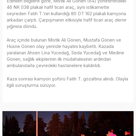
Edinilen bilgilere göre, Mistik Ali Gönen (64) yönetimindeki
46 NK 038 plakalı hafif ticari araç, aynı istikamette
seyreden Fatih T.’nin kullandığı 80 DT 162 plakalı kamyona
arkadan çarptı. Çarpışmanın etkisiyle hafif ticari araç demir
yığınına döndü.
Araç içinde bulunan Mistik Ali Gönen, Mustafa Gönen ve
Hüsne Gönen olay yerinde hayatını kaybetti. Kazada
yaralanan Ahsen Lina Yücedağ, Seda Yücedağ ve Medine
Gönen, sağlık ekiplerinin ilk müdahalesinin ardından
ambulanslarla çevredeki hastanelere kaldırıldı.
Kaza sonrası kamyon şoförü Fatih T. gözaltına alındı. Olayla
ilgili soruşturma sürüyor.