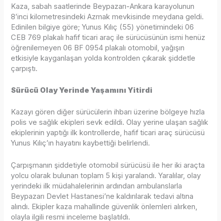
Kaza, sabah saatlerinde Beypazarı-Ankara karayolunun
8’inci kilometresindeki Azmak mevkisinde meydana geldi.
Edinilen bilgiye göre; Yunus Kılıç (55) yönetimindeki 06
CEB 769 plakalı hafif ticari araç ile sürücüsünün ismi henüz
öğrenilemeyen 06 BF 0954 plakalı otomobil, yağışın
etkisiyle kayganlaşan yolda kontrolden çıkarak şiddetle
çarpıştı.
Sürücü Olay Yerinde Yaşamını Yitirdi
Kazayı gören diğer sürücülerin ihbarı üzerine bölgeye hızla
polis ve sağlık ekipleri sevk edildi. Olay yerine ulaşan sağlık
ekiplerinin yaptığı ilk kontrollerde, hafif ticari araç sürücüsü
Yunus Kılıç’ın hayatını kaybettiği belirlendi.
Çarpışmanın şiddetiyle otomobil sürücüsü ile her iki araçta
yolcu olarak bulunan toplam 5 kişi yaralandı. Yaralılar, olay
yerindeki ilk müdahalelerinin ardından ambulanslarla
Beypazarı Devlet Hastanesi’ne kaldırılarak tedavi altına
alındı. Ekipler kaza mahallinde güvenlik önlemleri alırken,
olayla ilgili resmi inceleme başlatıldı.