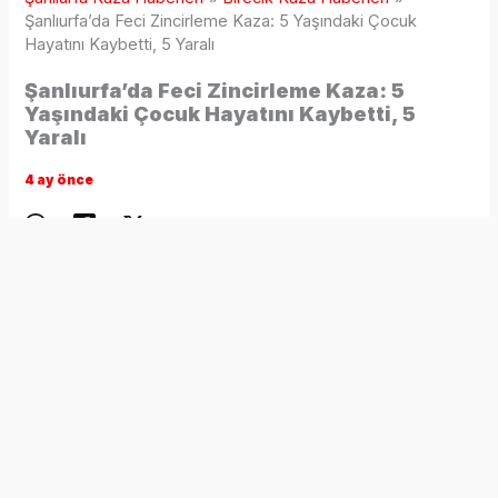
Şanlıurfa’da Feci Zincirleme Kaza: 5 Yaşındaki Çocuk
Hayatını Kaybetti, 5 Yaralı
Şanlıurfa’da Feci Zincirleme Kaza: 5
Yaşındaki Çocuk Hayatını Kaybetti, 5
Yaralı
4 ay önce
Şanlıurfa’nın Birecik ilçesinde, asfalt yüklü bir tanker ile iki
otomobilin karıştığı zincirleme trafik kazasında bilanço ağır
oldu. Meydana gelen feci kazada 5 yaşındaki yabancı
uyruklu Yezen Musağli hayatını kaybederken, 5 kişi de
yaralandı.
Kaza, akşam saatlerinde Gaziantep-Şanlıurfa otoyolunun
Yuvacık Mahallesi mevkiinde meydana geldi. Henüz
sürücüleri ve plakaları belirlenemeyen iki otomobil, asfalt
malzemesi taşıyan bir tankerle çarpıştı. Çevredeki