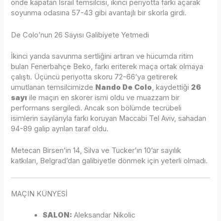
önde kapatan İsrail temsilcisi, ikinci periyotta farkı açarak
soyunma odasına 57-43 gibi avantajlı bir skorla girdi.
De Colo’nun 26 Sayısı Galibiyete Yetmedi
İkinci yarıda savunma sertliğini artıran ve hücumda ritim
bulan Fenerbahçe Beko, farkı eriterek maça ortak olmaya
çalıştı. Üçüncü periyotta skoru 72-66’ya getirerek
umutlanan temsilcimizde
Nando De Colo
, kaydettiği
26
sayı
ile maçın en skorer ismi oldu ve muazzam bir
performans sergiledi. Ancak son bölümde tecrübeli
isimlerin sayılarıyla farkı koruyan Maccabi Tel Aviv, sahadan
94-89 galip ayrılan taraf oldu.
Metecan Birsen’in 14, Silva ve Tucker’ın 10’ar sayılık
katkıları, Belgrad’dan galibiyetle dönmek için yeterli olmadı.
MAÇIN KÜNYESİ
SALON:
Aleksandar Nikolic