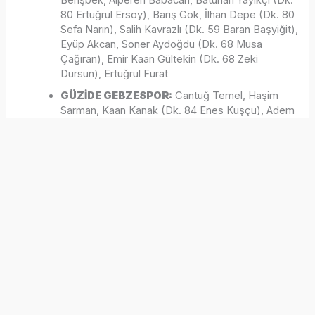
80 Ertuğrul Ersoy), Barış Gök, İlhan Depe (Dk. 80
Sefa Narın), Salih Kavrazlı (Dk. 59 Baran Başyiğit),
Eyüp Akcan, Soner Aydoğdu (Dk. 68 Musa
Çağıran), Emir Kaan Gültekin (Dk. 68 Zeki
Dursun), Ertuğrul Furat
GÜZİDE GEBZESPOR:
Cantuğ Temel, Haşim
Sarman, Kaan Kanak (Dk. 84 Enes Kuşçu), Adem
Doğan, Onur Taha Takır, Sedat Dursun, Mertcan
Aktaş, Tolunay Yurtseven (Dk. 84 Mustafa
Pektemek), Emircan Altıntaş (Dk. 66 Hüseyin
Seyhan), Mutlu Güler, Batuhan Altıntaş
GOLLER:
Dk. 70 İlhan Depe, Dk. 75 Baran
Başyiğit (Bursaspor)
SARI KARTLAR:
Haşim Sarman, Adem Doğan,
Mutlu Güler (Güzide Gebzespor)