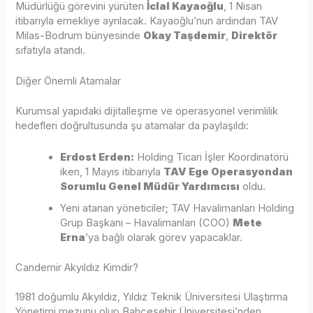
Müdürlüğü görevini yürüten
İclal Kayaoğlu
, 1 Nisan
itibarıyla emekliye ayrılacak. Kayaoğlu’nun ardından TAV
Milas-Bodrum bünyesinde
Okay Taşdemir
,
Direktör
sıfatıyla atandı.
Diğer Önemli Atamalar
Kurumsal yapıdaki dijitalleşme ve operasyonel verimlilik
hedefleri doğrultusunda şu atamalar da paylaşıldı:
Erdost Erden:
Holding Ticari İşler Koordinatörü
iken, 1 Mayıs itibarıyla
TAV Ege Operasyondan
Sorumlu Genel Müdür Yardımcısı
oldu.
Yeni atanan yöneticiler; TAV Havalimanları Holding
Grup Başkanı – Havalimanları (COO)
Mete
Erna
’ya bağlı olarak görev yapacaklar.
Candemir Akyıldız Kimdir?
1981 doğumlu Akyıldız, Yıldız Teknik Üniversitesi Ulaştırma
Yönetimi mezunu olup Bahçeşehir Üniversitesi’nden