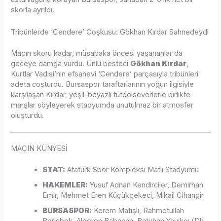
skorla ayrıldı.
Tribünlerde ‘Cendere’ Coşkusu: Gökhan Kırdar Sahnedeydi
Maçın skoru kadar, müsabaka öncesi yaşananlar da
geceye damga vurdu. Ünlü besteci
Gökhan Kırdar
,
Kurtlar Vadisi’nin efsanevi ‘Cendere’ parçasıyla tribünleri
adeta coşturdu. Bursaspor taraftarlarının yoğun ilgisiyle
karşılaşan Kırdar, yeşil-beyazlı futbolseverlerle birlikte
marşlar söyleyerek stadyumda unutulmaz bir atmosfer
oluşturdu.
MAÇIN KÜNYESİ
STAT:
Atatürk Spor Kompleksi Matlı Stadyumu
HAKEMLER:
Yusuf Adnan Kendirciler, Demirhan
Emir, Mehmet Eren Küçükçekeci, Mikail Cihangir
BURSASPOR:
Kerem Matışlı, Rahmetullah
Berişbek, Alperen Babacan, Batuhan Yayıkçı (Dk.