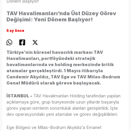
Dönem Başlıyor!
TAV Havalimanları’nda Üst Düzey Görev
Değişimi: Yeni Dönem Başlıyor!
5 ay önce
Türkiye’nin küresel havacılık markası TAV
Havalimanları, portföyündeki stratejik
havalimanlarında ve holding merkezinde kritik
atamalar gerçekleştirdi. 1 Mayıs itibarıyla
Candemir Akyıldız, TAV Ege ve TAV Milas-Bodrum
Genel Müdürü olarak göreve başlayacak.
İSTANBUL –
TAV Havalimanları Holding tarafından yapılan
açıklamaya göre, grup bünyesinde uzun yıllardır başarıyla
görev yapan isimlerin sorumluluk alanları genişletildi. İşte
dev operasyondaki yeni atamalar ve görev değişiklikleri:
Ege Bölgesi ve Milas-Bodrum Akyıldız’a Emanet