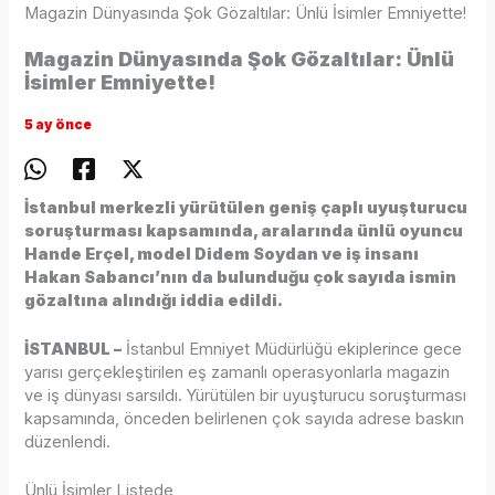
Magazin Dünyasında Şok Gözaltılar: Ünlü İsimler Emniyette!
Magazin Dünyasında Şok Gözaltılar: Ünlü
İsimler Emniyette!
5 ay önce
İstanbul merkezli yürütülen geniş çaplı uyuşturucu
soruşturması kapsamında, aralarında ünlü oyuncu
Hande Erçel, model Didem Soydan ve iş insanı
Hakan Sabancı’nın da bulunduğu çok sayıda ismin
gözaltına alındığı iddia edildi.
İSTANBUL –
İstanbul Emniyet Müdürlüğü ekiplerince gece
yarısı gerçekleştirilen eş zamanlı operasyonlarla magazin
ve iş dünyası sarsıldı. Yürütülen bir uyuşturucu soruşturması
kapsamında, önceden belirlenen çok sayıda adrese baskın
düzenlendi.
Ünlü İsimler Listede