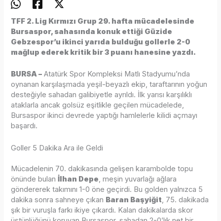
TFF 2. Lig Kırmızı Grup 29. hafta mücadelesinde
Bursaspor, sahasında konuk ettiği Güzide
Gebzespor’u ikinci yarıda bulduğu gollerle 2-0
mağlup ederek kritik bir 3 puanı hanesine yazdı.
BURSA –
Atatürk Spor Kompleksi Matlı Stadyumu’nda
oynanan karşılaşmada yeşil-beyazlı ekip, taraftarının yoğun
desteğiyle sahadan galibiyetle ayrıldı. İlk yarısı karşılıklı
ataklarla ancak golsüz eşitlikle geçilen mücadelede,
Bursaspor ikinci devrede yaptığı hamlelerle kilidi açmayı
başardı.
Goller 5 Dakika Ara ile Geldi
Mücadelenin 70. dakikasında gelişen karambolde topu
önünde bulan
İlhan Depe
, meşin yuvarlağı ağlara
göndererek takımını 1-0 öne geçirdi. Bu golden yalnızca 5
dakika sonra sahneye çıkan
Baran Başyiğit
, 75. dakikada
şık bir vuruşla farkı ikiye çıkardı. Kalan dakikalarda skor
üstünlüğünü koruyan Bursaspor, sahadan 2-0’lık net bir