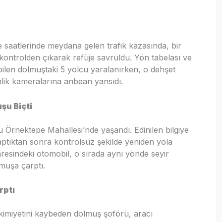
saatlerinde meydana gelen trafik kazasında, bir
kontrolden çıkarak refüje savruldu. Yön tabelası ve
ilen dolmuştaki 5 yolcu yaralanırken, o dehşet
enlik kameralarına anbean yansıdı.
şu Biçti
u Örnektepe Mahallesi’nde yaşandı. Edinilen bilgiye
ptıktan sonra kontrolsüz şekilde yeniden yola
resindeki otomobil, o sırada aynı yönde seyir
muşa çarptı.
rptı
kimiyetini kaybeden dolmuş şoförü, aracı