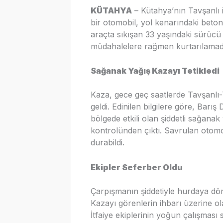
KÜTAHYA
– Kütahya’nın Tavşanlı i
bir otomobil, yol kenarındaki beton
araçta sıkışan 33 yaşındaki sürücü
müdahalelere rağmen kurtarılamad
Sağanak Yağış Kazayı Tetikledi
Kaza, gece geç saatlerde Tavşanl
geldi. Edinilen bilgilere göre, Bar
bölgede etkili olan şiddetli sağan
kontrolünden çıktı. Savrulan otom
durabildi.
Ekipler Seferber Oldu
Çarpışmanın şiddetiyle hurdaya dön
Kazayı görenlerin ihbarı üzerine olay
İtfaiye ekiplerinin yoğun çalışması