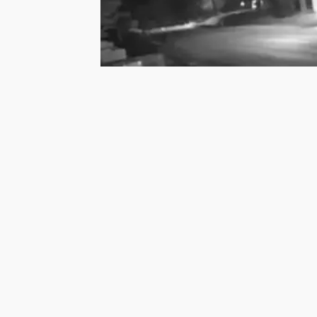
Ana sayfa
Türkiye Kaza Haberler
Sapanca Kaza Haberleri
Sapanca’da Gece Yarısı Dehşeti: Yo