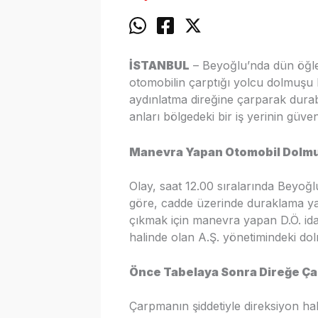
İSTANBUL
– Beyoğlu’nda dün öğle 
otomobilin çarptığı yolcu dolmuşu 
aydınlatma direğine çarparak durab
anları bölgedeki bir iş yerinin güv
Manevra Yapan Otomobil Dolmu
Olay, saat 12.00 sıralarında Beyoğl
göre, cadde üzerinde duraklama ya
çıkmak için manevra yapan D.Ö. ida
halinde olan A.Ş. yönetimindeki dol
Önce Tabelaya Sonra Direğe Ça
Çarpmanın şiddetiyle direksiyon ha