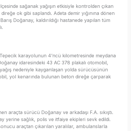
lçesinde sağanak yağışın etkisiyle kontrolden çıkan
 direğe ok gibi saplandı. Adeta demir yığınına dönen
 Barış Doğanay, kaldırıldığı hastanede yapılan tüm
ı.
ı-Tepecik karayolunun 4’ncü kilometresinde meydana
ış Doğanay idaresindeki 43 AC 378 plakalı otomobil,
ak yağış nedeniyle kayganlaşan yolda sürücüsünün
obil, yol kenarında bulunan beton direğe çarparak
en araçta sürücü Doğanay ve arkadaşı F.A. sıkıştı.
 yerine sağlık, polis ve itfaiye ekipleri sevk edildi.
 sonucu araçtan çıkarılan yaralılar, ambulanslarla