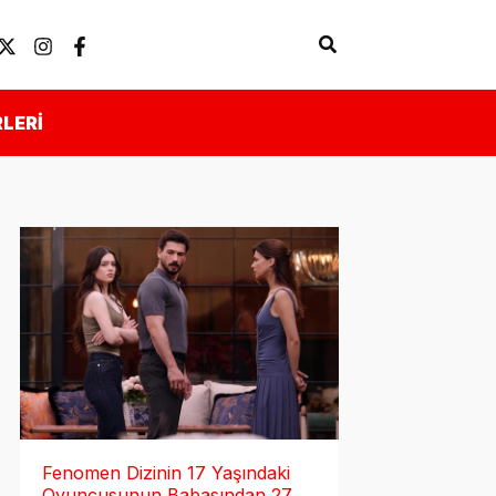
Arama
Künye
Önemli Linkler
LERI
Fenomen Dizinin 17 Yaşındaki
Oyuncusunun Babasından 27