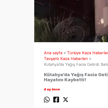
Ana sayfa
Türkiye Kaza Haberler
Tavşanlı Kaza Haberleri
Kütahya’da Yağış Facia Getirdi: B
Kütahya’da Yağış Facia Get
Hayatını Kaybetti!
4 ay önce