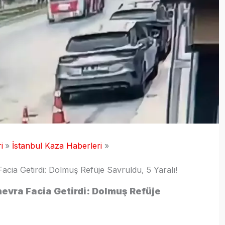
i
İstanbul Kaza Haberleri
cia Getirdi: Dolmuş Refüje Savruldu, 5 Yaralı!
evra Facia Getirdi: Dolmuş Refüje