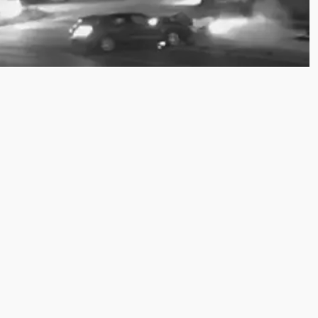
i
Sakarya Kaza Haberleri
la Aniden Çıkan Otomobil Kazayı Getirdi!