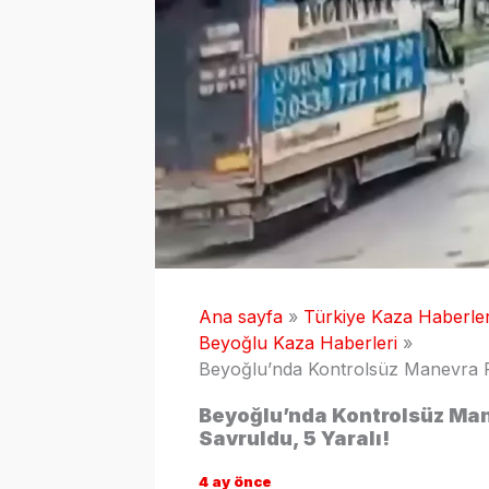
Ana sayfa
Türkiye Kaza Haberler
Beyoğlu Kaza Haberleri
Beyoğlu’nda Kontrolsüz Manevra Fa
Beyoğlu’nda Kontrolsüz Man
Savruldu, 5 Yaralı!
4 ay önce