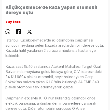
Küçükçekmece’de kaza yapan otomobil
dereye uçtu
6 ay önce
İstanbul Küçükçekmece’de iki otomobilin çarpışması
sonucu meydana gelen kazada araçlardan biri dereye uçtu.
Kazada hafif yaralanan 2 sürücü ambulansla hastaneye
kaldırıldı.
Kaza, saat 15.40 sıralarında Atakent Mahallesi Turgut Özal
Bulvarı’nda meydana geldi. İddiaya göre, Ö.V. idaresindeki
34 KU 9804 plakalı otomobil, seyir halindeyken Garip
Sokak’tan bulvara çıkan K.I.Ö.’nün kullandığı 34 EMB 343
plakalı otomobili fark edemeyerek çarptı.
Çarpmanın etkisiyle K.I.Ö.’nün kullandığı otomobil önce
elektrik panosuna, ardından demir bariyerlere çarparak
dereye uçtu. Diğer otomobilin sürücüsü Ö.V. ise