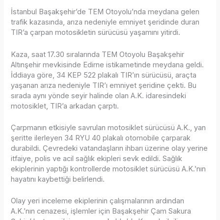
İstanbul Başakşehir’de TEM Otoyolu’nda meydana gelen
trafik kazasında, arıza nedeniyle emniyet şeridinde duran
TIR’a çarpan motosikletin sürücüsü yaşamını yitirdi.
Kaza, saat 17.30 sıralarında TEM Otoyolu Başakşehir
Altınşehir mevkisinde Edirne istikametinde meydana geldi.
İddiaya göre, 34 KEP 522 plakalı TIR’ın sürücüsü, araçta
yaşanan arıza nedeniyle TIR’ı emniyet şeridine çekti. Bu
sırada aynı yönde seyir halinde olan A.K. idaresindeki
motosiklet, TIR’a arkadan çarptı.
Çarpmanın etkisiyle savrulan motosiklet sürücüsü A.K., yan
şeritte ilerleyen 34 RYU 40 plakalı otomobile çarparak
durabildi. Çevredeki vatandaşların ihbarı üzerine olay yerine
itfaiye, polis ve acil sağlık ekipleri sevk edildi. Sağlık
ekiplerinin yaptığı kontrollerde motosiklet sürücüsü A.K.’nın
hayatını kaybettiği belirlendi.
Olay yeri inceleme ekiplerinin çalışmalarının ardından
A.K.’nın cenazesi, işlemler için Başakşehir Çam Sakura