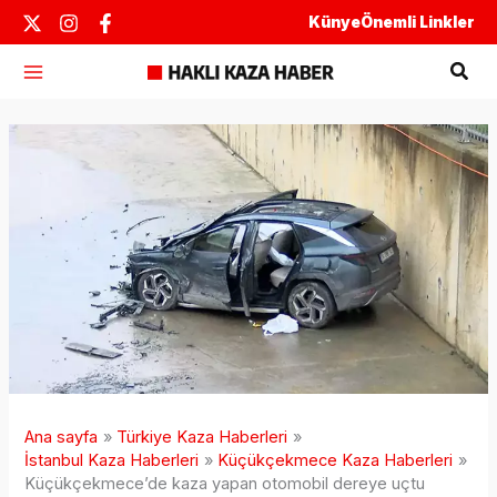
İçeriğe
Künye
Önemli Linkler
atla
Ara
Ana sayfa
Türkiye Kaza Haberleri
İstanbul Kaza Haberleri
Küçükçekmece Kaza Haberleri
Küçükçekmece’de kaza yapan otomobil dereye uçtu