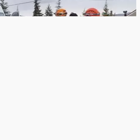
i
Elazığ Kaza Haberleri
tı: 1’i Ağır 4 Yaralı