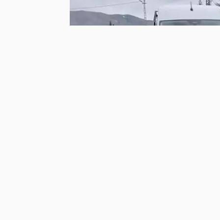
Ana sayfa
Türkiye Kaza Haberler
Elazığ’da Minibüs ile Otomobil Çarpış