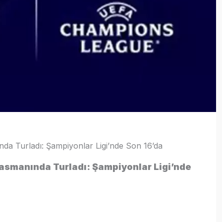
da Turladı: Şampiyonlar Ligi’nde Son 16’da
asmanında Turladı: Şampiyonlar Ligi’nde