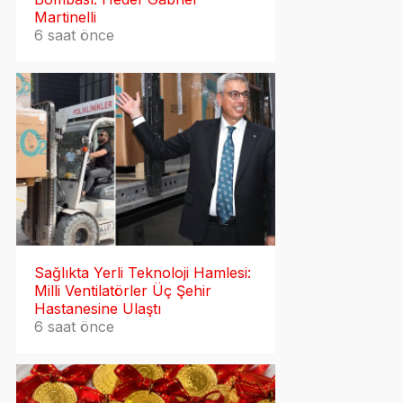
Martinelli
6 saat önce
Sağlıkta Yerli Teknoloji Hamlesi:
Milli Ventilatörler Üç Şehir
Hastanesine Ulaştı
6 saat önce