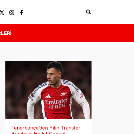
Arama
Künye
Önemli Linkler
LERI
Fenerbahçe’den Yılın Transfer
Bombası: Hedef Gabriel