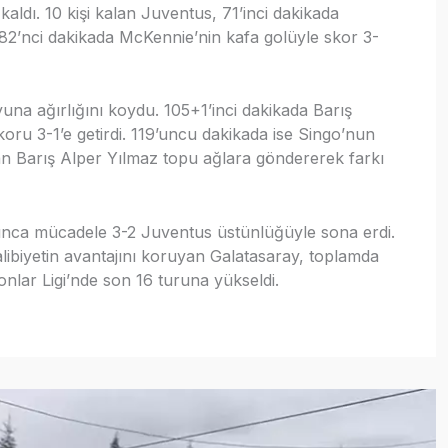
kaldı. 10 kişi kalan Juventus, 71’inci dakikada
ı. 82’nci dakikada McKennie’nin kafa golüyle skor 3-
a ağırlığını koydu. 105+1’inci dakikada Barış
koru 3-1’e getirdi. 119’uncu dakikada ise Singo’nun
lan Barış Alper Yılmaz topu ağlara göndererek farkı
ınca mücadele 3-2 Juventus üstünlüğüyle sona erdi.
galibiyetin avantajını koruyan Galatasaray, toplamda
lar Ligi’nde son 16 turuna yükseldi.