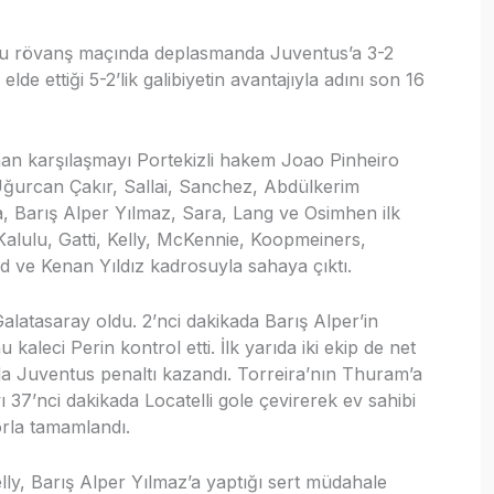
uru rövanş maçında deplasmanda Juventus’a 3-2
de ettiği 5-2’lik galibiyetin avantajıyla adını son 16
nan karşılaşmayı Portekizli hakem Joao Pinheiro
Uğurcan Çakır, Sallai, Sanchez, Abdülkerim
, Barış Alper Yılmaz, Sara, Lang ve Osimhen ilk
 Kalulu, Gatti, Kelly, McKennie, Koopmeiners,
d ve Kenan Yıldız kadrosuyla sahaya çıktı.
Galatasaray oldu. 2’nci dakikada Barış Alper’in
aleci Perin kontrol etti. İlk yarıda iki ekip de net
ada Juventus penaltı kazandı. Torreira’nın Thuram’a
ı 37’nci dakikada Locatelli gole çevirerek ev sahibi
korla tamamlandı.
elly, Barış Alper Yılmaz’a yaptığı sert müdahale