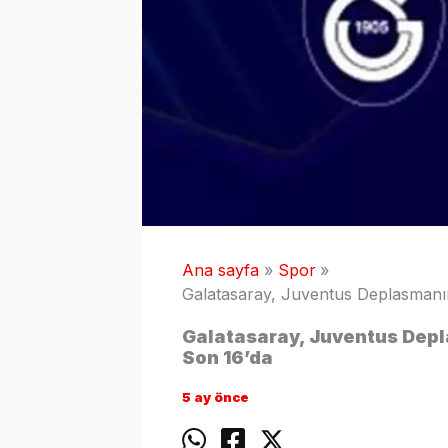
Ana sayfa
Spor
Galatasaray, Juventus Deplasmanın
Galatasaray, Juventus Depl
Son 16’da
5 ay önce