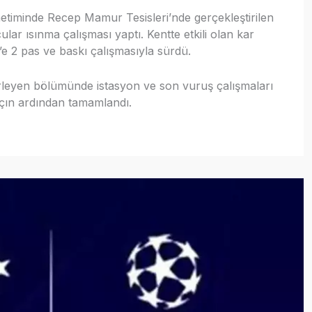
netiminde Recep Mamur Tesisleri’nde gerçekleştirilen
ar ısınma çalışması yaptı. Kentte etkili olan kar
’e 2 pas ve baskı çalışmasıyla sürdü.
lerleyen bölümünde istasyon ve son vuruş çalışmaları
maçın ardından tamamlandı.