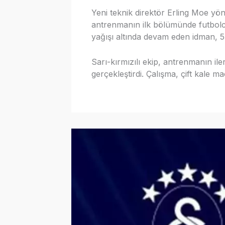
Yeni teknik direktör Erling Moe yö
antrenmanın ilk bölümünde futbolcul
yağışı altında devam eden idman, 5
Sarı-kırmızılı ekip, antrenmanın i
gerçekleştirdi. Çalışma, çift kale 