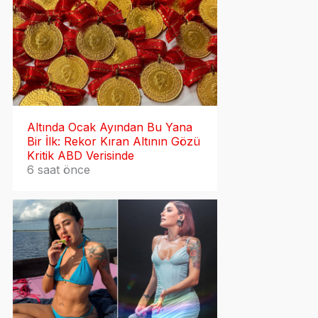
Altında Ocak Ayından Bu Yana
Bir İlk: Rekor Kıran Altının Gözü
Kritik ABD Verisinde
6 saat önce