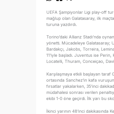
UEFA Şampiyonlar Ligi play-off t
mağlup olan Galatasaray, ilk maçta el
turuna yazdırdı.
Torino’daki Allianz Stadı’nda oyna
yönetti. Mücadeleye Galatasaray; 
Bardakçı, Jakobs, Torreira, Lemina
11’iyle başladı. Juventus ise Perin,
Locatelli, Thuram, Conceiçao, Davi
Karşılaşmaya etkili başlayan taraf 
ortasında Sanchez’in kafa vuruşunu k
fırsatlar yakalarken, 35’inci dakik
müdahalesi sonrası verilen penaltıy
ekibi 1-0 öne geçirdi. İlk yarı bu s
İkinci yarının 48’inci dakikasında K