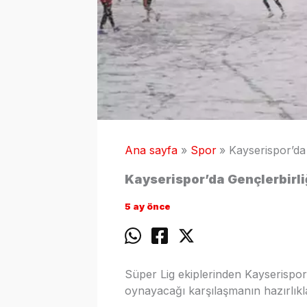
Ana sayfa
Spor
Kayserispor’da 
Kayserispor’da Gençlerbirliğ
5 ay önce
Süper Lig ekiplerinden Kayserispor
oynayacağı karşılaşmanın hazırlıkl