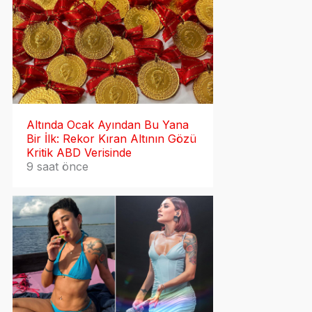
Altında Ocak Ayından Bu Yana
Bir İlk: Rekor Kıran Altının Gözü
Kritik ABD Verisinde
9 saat önce