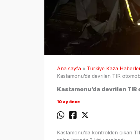
Ana sayfa
Türkiye Kaza Haberler
Kastamonu’da devrilen TIR otomobili 
Kastamonu’da devrilen TIR ot
10 ay önce
Kastamonu’da kontrolden çıkan TIR
gelen kazada 2 kişi yaralandı.