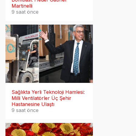
Martinelli
9 saat önce
Sağlıkta Yerli Teknoloji Hamlesi:
Milli Ventilatörler Üç Şehir
Hastanesine Ulaştı
9 saat önce