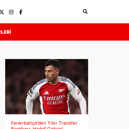
Arama
Künye
Önemli Linkler
LERI
Fenerbahçe’den Yılın Transfer
Bombası: Hedef Gabriel