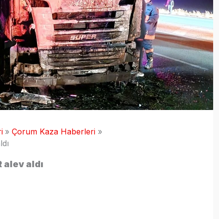
i
Çorum Kaza Haberleri
ldı
 alev aldı