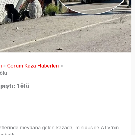
i
Çorum Kaza Haberleri
 ölü
ıştı: 1 ölü
atlerinde meydana gelen kazada, minibüs ile ATV’nin
ybetti.