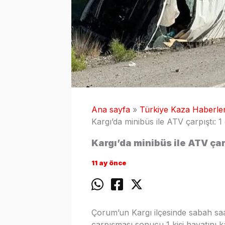
Ana sayfa
Türkiye Kaza Haberler
Kargı’da minibüs ile ATV çarpıştı: 1
Kargı’da minibüs ile ATV çarp
11 ay önce
Çorum’un Kargı ilçesinde sabah sa
çarpışması sonucu 1 kişi hayatını ka