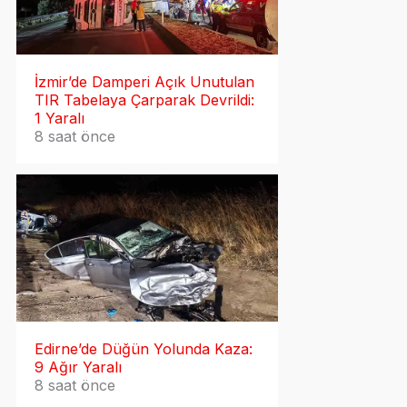
İzmir’de Damperi Açık Unutulan
TIR Tabelaya Çarparak Devrildi:
1 Yaralı
8 saat önce
Edirne’de Düğün Yolunda Kaza:
9 Ağır Yaralı
8 saat önce