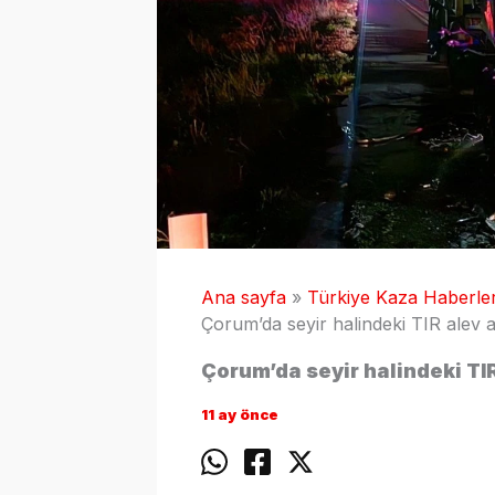
Ana sayfa
Türkiye Kaza Haberler
Çorum’da seyir halindeki TIR alev a
Çorum’da seyir halindeki TIR
11 ay önce