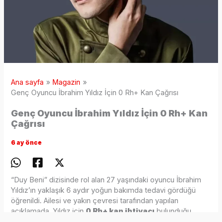
Ana sayfa
Magazin
Genç Oyuncu İbrahim Yıldız İçin 0 Rh+ Kan Çağrısı
Genç Oyuncu İbrahim Yıldız İçin 0 Rh+ Kan
Çağrısı
6 ay önce
“Duy Beni” dizisinde rol alan 27 yaşındaki oyuncu İbrahim
Yıldız’ın yaklaşık 6 aydır yoğun bakımda tedavi gördüğü
öğrenildi. Ailesi ve yakın çevresi tarafından yapılan
açıklamada, Yıldız için
0 Rh+ kan ihtiyacı
bulunduğu
duyuruldu.