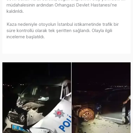
müdahalesinin ardından Orhangazi Devlet Hastanesi’ne
kaldırıldı.
Kaza nedeniyle otoyolun İstanbul istikametinde trafik bir
süre kontrollü olarak tek şeritten sağlandı. Olayla ilgili
inceleme başlatıldı.