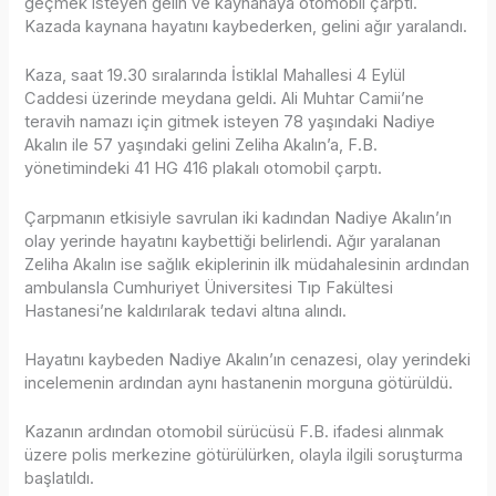
geçmek isteyen gelin ve kaynanaya otomobil çarptı.
Kazada kaynana hayatını kaybederken, gelini ağır yaralandı.
Kaza, saat 19.30 sıralarında İstiklal Mahallesi 4 Eylül
Caddesi üzerinde meydana geldi. Ali Muhtar Camii’ne
teravih namazı için gitmek isteyen 78 yaşındaki Nadiye
Akalın ile 57 yaşındaki gelini Zeliha Akalın’a, F.B.
yönetimindeki 41 HG 416 plakalı otomobil çarptı.
Çarpmanın etkisiyle savrulan iki kadından Nadiye Akalın’ın
olay yerinde hayatını kaybettiği belirlendi. Ağır yaralanan
Zeliha Akalın ise sağlık ekiplerinin ilk müdahalesinin ardından
ambulansla Cumhuriyet Üniversitesi Tıp Fakültesi
Hastanesi’ne kaldırılarak tedavi altına alındı.
Hayatını kaybeden Nadiye Akalın’ın cenazesi, olay yerindeki
incelemenin ardından aynı hastanenin morguna götürüldü.
Kazanın ardından otomobil sürücüsü F.B. ifadesi alınmak
üzere polis merkezine götürülürken, olayla ilgili soruşturma
başlatıldı.