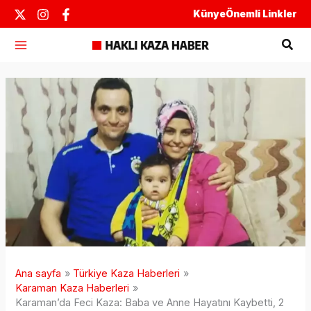
İçeriğe
Künye
Önemli Linkler
atla
Ara
Ana sayfa
Türkiye Kaza Haberleri
Karaman Kaza Haberleri
Karaman’da Feci Kaza: Baba ve Anne Hayatını Kaybetti, 2