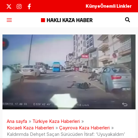
İçeriğe
Künye
Önemli Linkler
atla
Ara
Ana sayfa
Türkiye Kaza Haberleri
Kocaeli Kaza Haberleri
Çayırova Kaza Haberleri
Kaldırımda Dehşet Saçan Sürücüden İtiraf: ‘Uyuyakaldım’