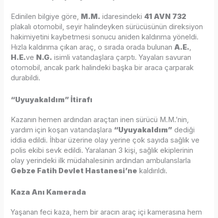
Edinilen bilgiye göre,
M.M.
idaresindeki
41 AVN 732
plakalı otomobil, seyir halindeyken sürücüsünün direksiyon
hakimiyetini kaybetmesi sonucu aniden kaldırıma yöneldi.
Hızla kaldırıma çıkan araç, o sırada orada bulunan
A.E.
,
H.E.
ve
N.G.
isimli vatandaşlara çarptı. Yayaları savuran
otomobil, ancak park halindeki başka bir araca çarparak
durabildi.
“Uyuyakaldım” İtirafı
Kazanın hemen ardından araçtan inen sürücü M.M.’nin,
yardım için koşan vatandaşlara
“Uyuyakaldım”
dediği
iddia edildi. İhbar üzerine olay yerine çok sayıda sağlık ve
polis ekibi sevk edildi. Yaralanan 3 kişi, sağlık ekiplerinin
olay yerindeki ilk müdahalesinin ardından ambulanslarla
Gebze Fatih Devlet Hastanesi’ne
kaldırıldı.
Kaza Anı Kamerada
Yaşanan feci kaza, hem bir aracın araç içi kamerasına hem