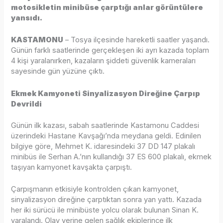
motosikletin minibüse çarptığı anlar görüntülere
yansıdı.
KASTAMONU
– Tosya ilçesinde hareketli saatler yaşandı.
Günün farklı saatlerinde gerçekleşen iki ayrı kazada toplam
4 kişi yaralanırken, kazaların şiddeti güvenlik kameraları
sayesinde gün yüzüne çıktı.
Ekmek Kamyoneti Sinyalizasyon Direğine Çarpıp
Devrildi
Günün ilk kazası, sabah saatlerinde Kastamonu Caddesi
üzerindeki Hastane Kavşağı’nda meydana geldi. Edinilen
bilgiye göre, Mehmet K. idaresindeki 37 DD 147 plakalı
minibüs ile Serhan A.’nın kullandığı 37 ES 600 plakalı, ekmek
taşıyan kamyonet kavşakta çarpıştı.
Çarpışmanın etkisiyle kontrolden çıkan kamyonet,
sinyalizasyon direğine çarptıktan sonra yan yattı. Kazada
her iki sürücü ile minibüste yolcu olarak bulunan Sinan K.
yaralandı. Olay yerine gelen sağlık ekiplerince ilk