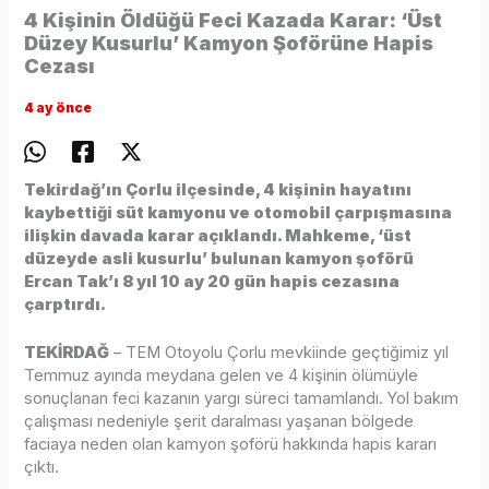
4 Kişinin Öldüğü Feci Kazada Karar: ‘Üst
Düzey Kusurlu’ Kamyon Şoförüne Hapis
Cezası
4 ay önce
Tekirdağ’ın Çorlu ilçesinde, 4 kişinin hayatını
kaybettiği süt kamyonu ve otomobil çarpışmasına
ilişkin davada karar açıklandı. Mahkeme, ‘üst
düzeyde asli kusurlu’ bulunan kamyon şoförü
Ercan Tak’ı 8 yıl 10 ay 20 gün hapis cezasına
çarptırdı.
TEKİRDAĞ
– TEM Otoyolu Çorlu mevkiinde geçtiğimiz yıl
Temmuz ayında meydana gelen ve 4 kişinin ölümüyle
sonuçlanan feci kazanın yargı süreci tamamlandı. Yol bakım
çalışması nedeniyle şerit daralması yaşanan bölgede
faciaya neden olan kamyon şoförü hakkında hapis kararı
çıktı.