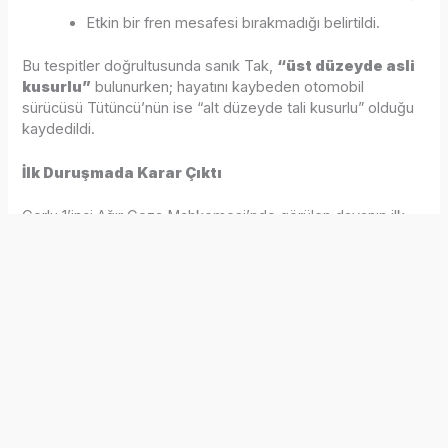
Etkin bir fren mesafesi bırakmadığı belirtildi.
Bu tespitler doğrultusunda sanık Tak,
“üst düzeyde asli
kusurlu”
bulunurken; hayatını kaybeden otomobil
sürücüsü Tütüncü’nün ise “alt düzeyde tali kusurlu” olduğu
kaydedildi.
İlk Duruşmada Karar Çıktı
Çorlu 1’inci Ağır Ceza Mahkemesi’nde görülen davanın ilk
duruşmasında karar açıklandı. Duruşmaya tutuklu
bulunduğu cezaevinden SEGBİS (Ses ve Görüntü Bilişim
Sistemi) ile katılan sanık Ercan Tak, yaşananlardan dolayı
üzgün olduğunu belirterek, “Takdir mahkemenizindir” dedi.
Müşteki avukatlarını ve kurbanların ailelerini dinleyen
mahkeme heyeti, sanığın eylemini
“Bilinçli taksirle
birden fazla kişinin ölümüne neden olma”
suçu
kapsamında değerlendirerek, Ercan Tak’ın
8 yıl 10 ay 20
gün
hapis cezasına çarptırılmasına hükmetti.