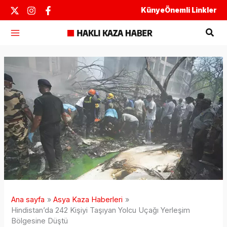
İçeriğe
Künye
Önemli Linkler
atla
Ara
Ana sayfa
Asya Kaza Haberleri
Hindistan’da 242 Kişiyi Taşıyan Yolcu Uçağı Yerleşim
Bölgesine Düştü