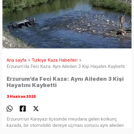
Ana sayfa
Türkiye Kaza Haberleri
Erzurum’da Feci Kaza: Aynı Aileden 3 Kişi Hayatını Kaybetti
Erzurum’da Feci Kaza: Aynı Aileden 3 Kişi
Hayatını Kaybetti
3 Haziran 2025
Erzurum’un Karayazı ilçesinde meydana gelen korkunç
kazada, bir otomobilin dereye uçması sonucu aynı aileden
üç kişi yaşamını yitirdi. Olay, bölge halkını yasa boğarken,