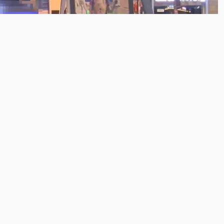
i
Ankara Kaza Haberleri
inyalizasyon direğine çarpıp takla attı: 4 yaralı