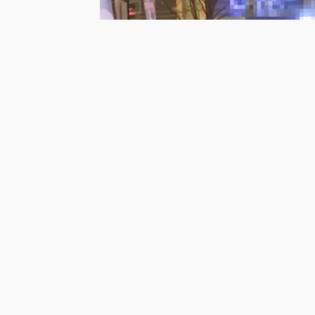
Ana sayfa
Türkiye Kaza Haberler
Çankaya Kaza Haberleri
Ankara’da otomobil motosiklete ve s