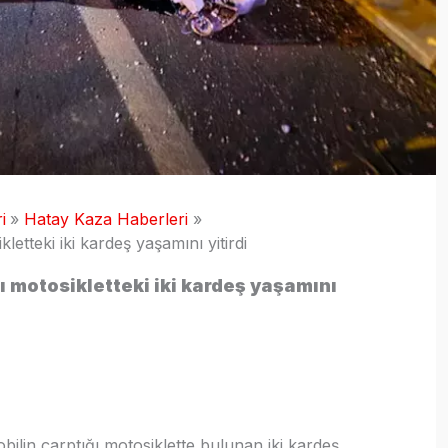
i
Hatay Kaza Haberleri
letteki iki kardeş yaşamını yitirdi
ı motosikletteki iki kardeş yaşamını
ilin çarptığı motosiklette bulunan iki kardeş,