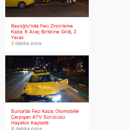
Beyoğlu’nda Feci Zincirleme
Kaza: 8 Araç Birbirine Girdi, 2
Yaralı
3 dakika önce
Bursa’da Feci Kaza: Otomobille
Çarpışan ATV Sürücüsü
Hayatını Kaybetti
4 dakika önce