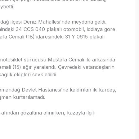
ybetti.
dağ ilçesi Deniz Mahallesi’nde meydana geldi.
imindeki 34 CCS 040 plakalı otomobil, iddiaya göre
fa Cemali (18) idaresindeki 31 Y 0615 plakalı
motosiklet sürücüsü Mustafa Cemali ile arkasında
mali (15) ağır yaralandı. Çevredeki vatandaşların
ağlık ekipleri sevk edildi.
amandağ Devlet Hastanesi’ne kaldırılan iki kardeş,
ğmen kurtarılamadı.
afından gözaltına alınırken, kazayla ilgili