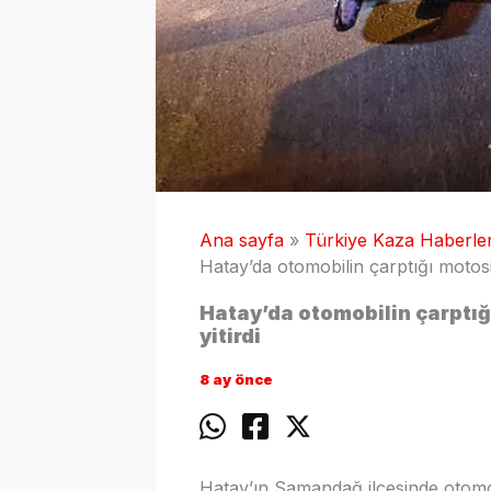
Ana sayfa
Türkiye Kaza Haberler
Hatay’da otomobilin çarptığı motosik
Hatay’da otomobilin çarptığ
yitirdi
8 ay önce
Hatay’ın Samandağ ilçesinde otomob