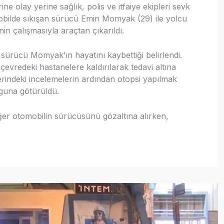
ne olay yerine sağlık, polis ve itfaiye ekipleri sevk
obilde sıkışan sürücü Emin Momyak (29) ile yolcu
inin çalışmasıyla araçtan çıkarıldı.
e sürücü Momyak’ın hayatını kaybettiği belirlendi.
 çevredeki hastanelere kaldırılarak tedavi altına
erindeki incelemelerin ardından otopsi yapılmak
guna götürüldü.
iğer otomobilin sürücüsünü gözaltına alırken,