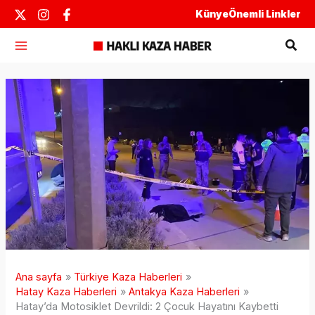
İçeriğe
Künye
Önemli Linkler
atla
Ara
Ana sayfa
Türkiye Kaza Haberleri
Hatay Kaza Haberleri
Antakya Kaza Haberleri
Hatay’da Motosiklet Devrildi: 2 Çocuk Hayatını Kaybetti