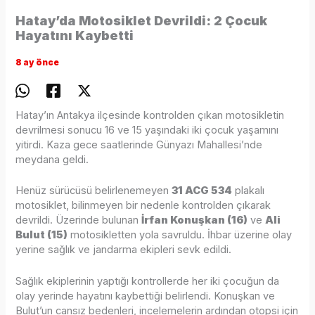
Hatay’da Motosiklet Devrildi: 2 Çocuk
Hayatını Kaybetti
8 ay önce
Hatay’ın Antakya ilçesinde kontrolden çıkan motosikletin
devrilmesi sonucu 16 ve 15 yaşındaki iki çocuk yaşamını
yitirdi. Kaza gece saatlerinde Günyazı Mahallesi’nde
meydana geldi.
Henüz sürücüsü belirlenemeyen
31 ACG 534
plakalı
motosiklet, bilinmeyen bir nedenle kontrolden çıkarak
devrildi. Üzerinde bulunan
İrfan Konuşkan (16)
ve
Ali
Bulut (15)
motosikletten yola savruldu. İhbar üzerine olay
yerine sağlık ve jandarma ekipleri sevk edildi.
Sağlık ekiplerinin yaptığı kontrollerde her iki çocuğun da
olay yerinde hayatını kaybettiği belirlendi. Konuşkan ve
Bulut’un cansız bedenleri, incelemelerin ardından otopsi için