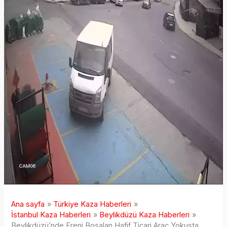
Ana sayfa
Türkiye Kaza Haberleri
İstanbul Kaza Haberleri
Beylikdüzü Kaza Haberleri
Beylikdüzü’nde Freni Boşalan Hafif Ticari Araç Yokuşta