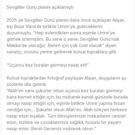
Sevgililer Günü planını açıklamıştı
2025 yılı Sevgililer Günü planını daha önce açıklayan Alişan,
eşi Buse Varol ile birlikte Umre’ye gideceklerini
duyurmuştu. “Hep evlendikten sonra eşimle Umre’ye
gitmek istemiştim. Bu sene o sene. Sevgililer Günü’nde
Mekke’de olacağız. Benim için çok özel olacak” diyen
sanatçı, sözünü yerine getirerek kutsal topraklara gitti.
“Üçüncü kez buraları görmeyi nasip etti”
Kutsal topraklardan fotoğraf paylaşan Alişan, duygularını şu
sözlerle dile getirdi:
“Allah’ım sana şükürler olsun üçüncü kez buraları görmeyi
bana kısmet ettiğin için, bu mübarek kandil gününde burada
olmayı nasip ettiğin için, eşimle birlikte Umre yapma fırsatı
verdiğin için… Şükürler olsun Allah’ım. Allah isteyen herkese
nasip etsin inşallah. Tüm ölmüşlerimizin mekanlarını cennet
etsin, bizlere ve çocuklarımıza sağlıklı, huzurlu bir yaşam
nasip etsin. Berat Gecemiz mübarek olsun.”