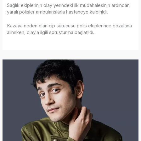
Sağlık ekiplerinin olay yerindeki ilk müdahalesinin ardından
yaralı polisler ambulanslarla hastaneye kaldırıldı.
Kazaya neden olan cip sürücüsü polis ekiplerince gözaltına
alınırken, olayla ilgili soruşturma başlatıldı.