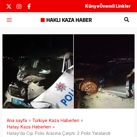
İçeriğe
Künye
Önemli Linkler
atla
Ara
Ana sayfa
Türkiye Kaza Haberleri
Hatay Kaza Haberleri
Hatay’da Cip Polis Aracına Çarptı: 2 Polis Yaralandı