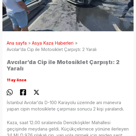
Ana sayfa
Asya Kaza Haberleri
Avcılar’da Cip ile Motosiklet Çarpıştı: 2 Yaralı
Avcılar’da Cip ile Motosiklet Çarpıştı: 2
Yaralı
11 ay önce
İstanbul Avcılar’da D-100 Karayolu üzerinde ani manevra
yapan cipin motosiklete çarpması sonucu 2 kişi yaralandı.
Kaza, saat 12.00 sıralarında Denizköşkler Mahallesi
geçişinde meydana geldi. Küçükçekmece yönüne ilerleyen
34 MLD 976 plakalı cip, yan yola girmek için aniden şerit