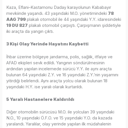
Kaza, Eflani–Kastamonu Daday karayolunun Kababayır
mevkiinde yaşandı. 43 yaşındaki M.O. yönetimindeki
78
AAG 799
plakalı otomobil ile 44 yaşındaki Y.Y. idaresindeki
19 DU 827
plakalı otomobil çarpıştı. Çarpışmanın şiddetiyle
iki araçta da yangın çıktı.
3 Kişi Olay Yerinde Hayatını Kaybetti
İhbar üzerine bölgeye jandarma, polis, sağlık, itfaiye ve
AFAD ekipleri sevk edildi. Yangının söndürülmesinin
ardından yapılan incelemede sürücü Y.Y. ile aynı araçta
bulunan 64 yaşındaki Z.Y. ve 16 yaşındaki Z.Y.’nin yaşamını
yitirdiği belirlendi. Aynı araçta yolcu olarak bulunan 18
yaşındaki H.Y. ise yaralı olarak kurtarıldı.
5 Yaralı Hastanelere Kaldırıldı
Diğer otomobilin sürücüsü M.O. ile yolcuları 39 yaşındaki
N.O., 10 yaşındaki Ö.F.O. ve 15 yaşındaki Y.O. da kazada
yaralandı. Yaralılar, olay yerinde yapılan ilk müdahalenin