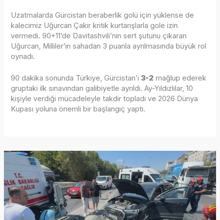
Uzatmalarda Gürcistan beraberlik golü için yüklense de
kalecimiz Uğurcan Çakır kritik kurtarışlarla gole izin
vermedi. 90+11’de Davitashvili’nin sert şutunu çıkaran
Uğurcan, Milliler’in sahadan 3 puanla ayrılmasında büyük rol
oynadı.
90 dakika sonunda Türkiye, Gürcistan’ı
3-2
mağlup ederek
gruptaki ilk sınavından galibiyetle ayrıldı. Ay-Yıldızlılar, 10
kişiyle verdiği mücadeleyle takdir topladı ve 2026 Dünya
Kupası yoluna önemli bir başlangıç yaptı.