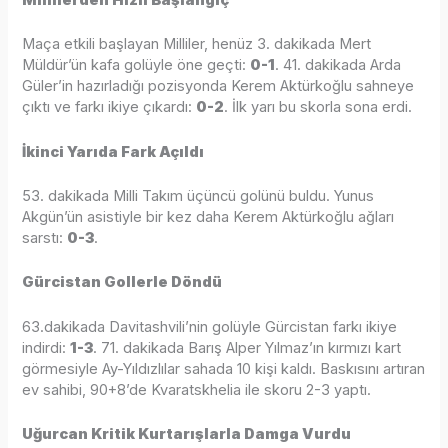
Millilerden Hızlı Başlangıç
Maça etkili başlayan Milliler, henüz 3. dakikada Mert
Müldür’ün kafa golüyle öne geçti:
0-1
. 41. dakikada Arda
Güler’in hazırladığı pozisyonda Kerem Aktürkoğlu sahneye
çıktı ve farkı ikiye çıkardı:
0-2
. İlk yarı bu skorla sona erdi.
İkinci Yarıda Fark Açıldı
53. dakikada Milli Takım üçüncü golünü buldu. Yunus
Akgün’ün asistiyle bir kez daha Kerem Aktürkoğlu ağları
sarstı:
0-3
.
Gürcistan Gollerle Döndü
63.dakikada Davitashvili’nin golüyle Gürcistan farkı ikiye
indirdi:
1-3
. 71. dakikada Barış Alper Yılmaz’ın kırmızı kart
görmesiyle Ay-Yıldızlılar sahada 10 kişi kaldı. Baskısını artıran
ev sahibi, 90+8’de Kvaratskhelia ile skoru 2-3 yaptı.
Uğurcan Kritik Kurtarışlarla Damga Vurdu