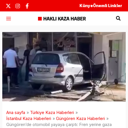
İçeriğe
Künye
Önemli Linkler
atla
Ara
Ana sayfa
Türkiye Kaza Haberleri
İstanbul Kaza Haberleri
Güngören Kaza Haberleri
Güngören’de otomobil yayaya çarptı: Fren yerine gaza