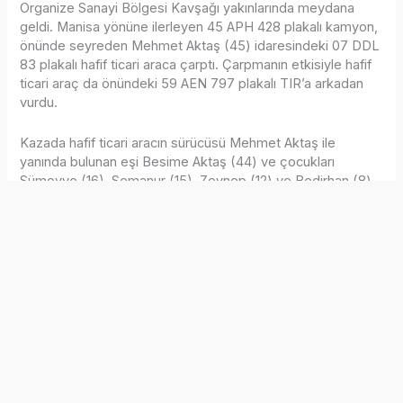
Organize Sanayi Bölgesi Kavşağı yakınlarında meydana
geldi. Manisa yönüne ilerleyen 45 APH 428 plakalı kamyon,
önünde seyreden Mehmet Aktaş (45) idaresindeki 07 DDL
83 plakalı hafif ticari araca çarptı. Çarpmanın etkisiyle hafif
ticari araç da önündeki 59 AEN 797 plakalı TIR’a arkadan
vurdu.
Kazada hafif ticari aracın sürücüsü Mehmet Aktaş ile
yanında bulunan eşi Besime Aktaş (44) ve çocukları
Sümeyye (16), Semanur (15), Zeynep (12) ve Bedirhan (8)
yaralandı. İhbar üzerine olay yerine sağlık ve polis ekipleri
sevk edildi. Yaralılar, ilk müdahalenin ardından ambulanslarla
Turgutlu Devlet Hastanesi’ne kaldırıldı. Tedavi altına alınan
yaralıların sağlık durumlarının iyi olduğu bildirildi.
Kazaya karışan TIR ve kamyon sürücüleri ifadeleri alınmak
üzere polis merkezine götürülürken, yol yapım çalışmasının
sürdüğü bölgede trafik bir süre tek şeritten sağlandı. Bu
nedenle uzun araç kuyrukları oluştu.