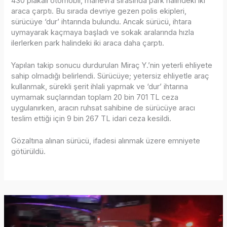
430 plakalı otomobil, manevra sırasında park hâlindeki iki
araca çarptı. Bu sırada devriye gezen polis ekipleri,
sürücüye ‘dur’ ihtarında bulundu. Ancak sürücü, ihtara
uymayarak kaçmaya başladı ve sokak aralarında hızla
ilerlerken park halindeki iki araca daha çarptı.
Yapılan takip sonucu durdurulan Miraç Y.’nin yeterli ehliyete
sahip olmadığı belirlendi. Sürücüye; yetersiz ehliyetle araç
kullanmak, sürekli şerit ihlali yapmak ve ‘dur’ ihtarına
uymamak suçlarından toplam 20 bin 701 TL ceza
uygulanırken, aracın ruhsat sahibine de sürücüye aracı
teslim ettiği için 9 bin 267 TL idari ceza kesildi.
Gözaltına alınan sürücü, ifadesi alınmak üzere emniyete
götürüldü.