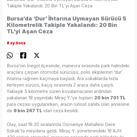
Takiple Yakalandı: 20 Bin TL’yi Aşan Ceza
Bursa’da ‘Dur’ İhtarına Uymayan Sürücü 5
Kilometrelik Takiple Yakalandı: 20 Bin
TL’yi Aşan Ceza
8 ay önce
Bursa’nın İnegöl ilçesinde, manevra sırasında park halindeki
araçlara çarpan otomobil sürücüsü, polis ekiplerinin ‘dur’
ihtarına rağmen kaçmaya başladı. Ara sokaklarda hızla
ilerleyen sürücü, kaçış sırasında 2 araca daha çarptı.
Yaklaşık 5 kilometre süren kovalamacanın ardından
yakalanan 18 yaşındaki Miraç Y.’ye toplam
20 bin 701 TL
para cezası uygulanırken, aracın ruhsat sahibi olan annesine
de
9 bin 267 TL
idari ceza kesildi.
Olay, saat 18.30 sıralarında Osmaniye Mahallesi Dere
Sokak’ta meydana geldi. Miraç Y. yönetimindeki 16 AJH