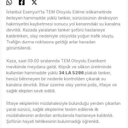
İstanbul Esenyurt’ta TEM Otoyolu Edirne istikametinde
ilerleyen hammadde yüklü tanker, sürücüsünün direksiyon
hakimiyetini kaybetmesi sonucu yol kenarındaki su kanalına
devrildi. Kazada yaralanan tanker şoförü hastaneye
kaldırılırken, olay nedeniyle otoyolda yoğun trafik oluştu.
Trafiğin durma noktasına geldiği anlar havadan
görüntülendi.
Kaza, saat 09.00 sıralarında TEM Otoyolu Esenkent
mevkiinde meydana geldi. Köpük ve silikon üretiminde
kullanılan hammadde yüklü
34 LA 5286
plakalı tanker,
henüz bilinmeyen bir nedenle kontrolden çıkarak su
kanalına devrildi. İhbar üzerine olay yerine polis, itfaiye ve
sağlık ekipleri sevk edildi.
İtfaiye ekiplerinin müdahalesiyle bulunduğu yerden çıkarılan
yaralı sürücü, sağlık ekiplerine teslim edilerek ilk
müdahalesinin ardından ambulansla hastaneye kaldırıldı.
Şoförün hayati tehlikesinin bulunmadığı öğrenildi.