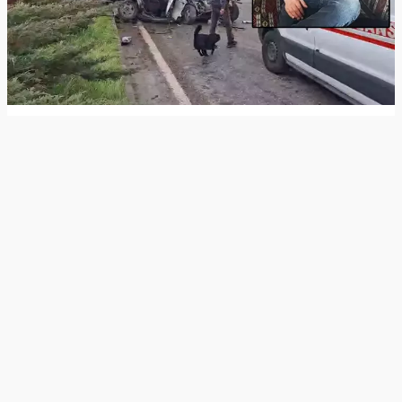
Ana sayfa
Türkiye Kaza Haberleri
Zonguldak Kaza Haberleri
Otomobilin Kamyona Çarpıp İkiye Bölündüğü Kazada Ölü
Sayısı 2’ye Yükseldi
Otomobilin Kamyona Çarpıp İkiye
Bölündüğü Kazada Ölü Sayısı 2’ye
Yükseldi
8 ay önce
Zonguldak’ın Çaycuma ilçesinde meydana gelen ve
otomobilin kamyona arkadan çarpması sonucu ikiye